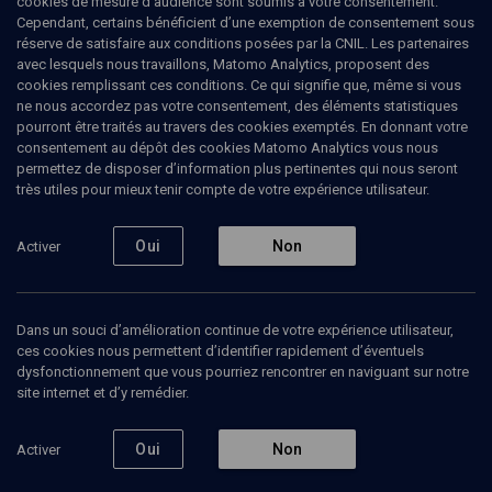
cookies de mesure d’audience sont soumis à votre consentement.
Cependant, certains bénéficient d’une exemption de consentement sous
réserve de satisfaire aux conditions posées par la CNIL. Les partenaires
HISTOIRE
avec lesquels nous travaillons, Matomo Analytics, proposent des
Juifs de France au Moyen-Age
cookies remplissant ces conditions. Ce qui signifie que, même si vous
ne nous accordez pas votre consentement, des éléments statistiques
pourront être traités au travers des cookies exemptés. En donnant votre
Les chrétiens, frères persécuteurs
consentement au dépôt des cookies Matomo Analytics vous nous
permettez de disposer d’information plus pertinentes qui nous seront
Gilbert
Dahan
, directeur de recherche au CNRS, directeur
très utiles pour mieux tenir compte de votre expérience utilisateur.
d’études à l’EPHE (Ecole pratique des hautes études)
Claire
Soussen
, historienne
Oui
Non
Activer
22 janvier 2024
COLLOQUE
•
CONFÉRENCES
•
HISTOIRE
Dans un souci d’amélioration continue de votre expérience utilisateur,
ces cookies nous permettent d’identifier rapidement d’éventuels
dysfonctionnement que vous pourriez rencontrer en naviguant sur notre
site internet et d’y remédier.
Ajouter
Partager
Télécharger l’audio
J’aime
Oui
Non
Activer
Intervenants
Organisateurs
Documents