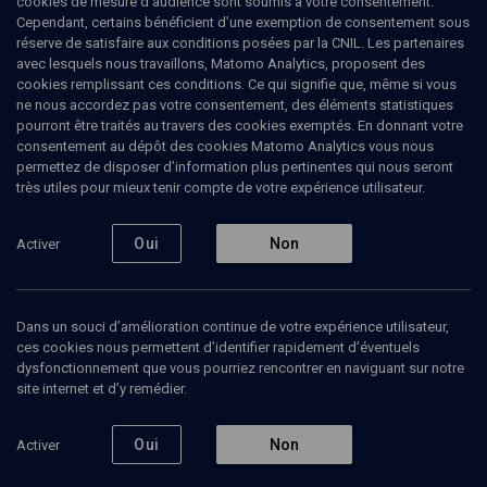
cookies de mesure d’audience sont soumis à votre consentement.
Cependant, certains bénéficient d’une exemption de consentement sous
réserve de satisfaire aux conditions posées par la CNIL. Les partenaires
POLITIQUE
avec lesquels nous travaillons, Matomo Analytics, proposent des
"L'Amérique, l'Europe, et les
cookies remplissant ces conditions. Ce qui signifie que, même si vous
ne nous accordez pas votre consentement, des éléments statistiques
arabes modérés soutiennent
pourront être traités au travers des cookies exemptés. En donnant votre
Israël"
consentement au dépôt des cookies Matomo Analytics vous nous
permettez de disposer d’information plus pertinentes qui nous seront
très utiles pour mieux tenir compte de votre expérience utilisateur.
Cinq questions pour quatre experts (2/4)
Oui
Non
Activer
Michel
Taubmann
, rédacteur en chef
15 janvier 2009
CONF.
•
POLITIQUE
•
CONFÉRENCES
Dans un souci d’amélioration continue de votre expérience utilisateur,
ces cookies nous permettent d’identifier rapidement d’éventuels
dysfonctionnement que vous pourriez rencontrer en naviguant sur notre
site internet et d’y remédier.
Ajouter
Partager
Télécharger l’audio
J’aime
Oui
Non
Activer
Contenus associés
Intervenants
Organisateurs