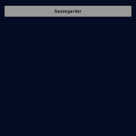
Sauvegarder
Processus de paix, mythe et réalité (2/14)
POLITIQUE
L’opinion palestinienne face à Israël
Itamar Marcus
Regarder