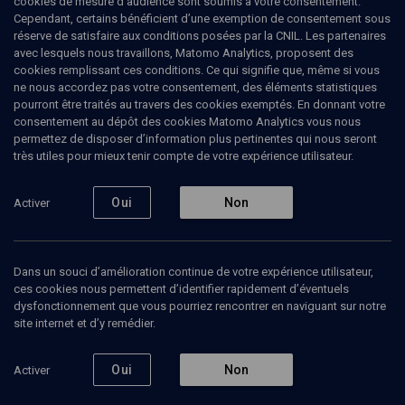
cookies de mesure d’audience sont soumis à votre consentement.
Cependant, certains bénéficient d’une exemption de consentement sous
réserve de satisfaire aux conditions posées par la CNIL. Les partenaires
HISTOIRE
avec lesquels nous travaillons, Matomo Analytics, proposent des
Loulek, l'enfant de Buchenwald
cookies remplissant ces conditions. Ce qui signifie que, même si vous
ne nous accordez pas votre consentement, des éléments statistiques
qui devient grand rabbin d'Israël
pourront être traités au travers des cookies exemptés. En donnant votre
(en hébreu)
consentement au dépôt des cookies Matomo Analytics vous nous
permettez de disposer d’information plus pertinentes qui nous seront
très utiles pour mieux tenir compte de votre expérience utilisateur.
Témoignage du Rav Israël Meïr Lau
Oui
Non
Activer
Israel-Meïr
Lau
, grand rabbin
06 janvier 2010
CONF.
•
HISTOIRE
•
CONFÉRENCES
Dans un souci d’amélioration continue de votre expérience utilisateur,
ces cookies nous permettent d’identifier rapidement d’éventuels
dysfonctionnement que vous pourriez rencontrer en naviguant sur notre
site internet et d’y remédier.
Ajouter
Partager
J’aime
Oui
Non
Activer
Contenus associés
Intervenants
Organisateurs