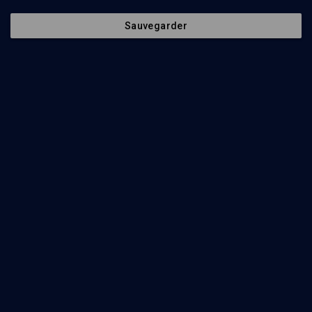
Sauvegarder
Témoignage vécu
HISTOIRE
''Je me suis échappée du Vel' d'hiv' ''
Anna Traube
Regarder