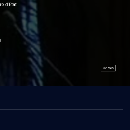
re d’Etat
S
82
min