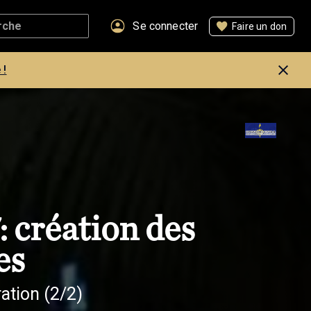
Se connecter
Faire un don
 !
 création des
es
ation (2/2)