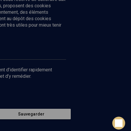
cs, proposent des cookies
sentement, des éléments
ment au dépôt des cookies
t très utiles pour mieux tenir
Suivez-nous
nnées
nt d’identifier rapidement
et d’y remédier.
Sauvegarder
Retour en haut de page