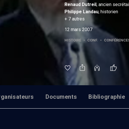
Renaud
Dutreil
, ancien secrétai
Philippe
Landau
, historien
+
7
autres
12 mars 2007
HISTOIRE
•
CONF.
•
CONFÉRENCE
rganisateurs
Documents
Bibliographie