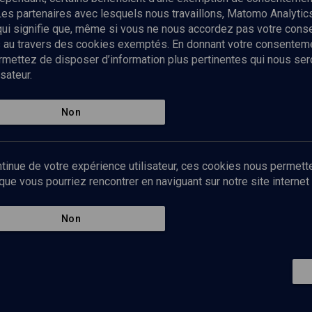
Les partenaires avec lesquels nous travaillons, Matomo Analyti
 qui signifie que, même si vous ne nous accordez pas votre con
tés au travers des cookies exemptés. En donnant votre consente
ettez de disposer d’information plus pertinentes qui nous seron
sateur.
es
Qui sommes-nous ?
La rédaction
Nos soutiens
Non
Politique de protection des do
personnelles
Mentions légales
tinue de votre expérience utilisateur, ces cookies nous permette
Contact
e vous pourriez rencontrer en naviguant sur notre site internet 
Newsletter
Non