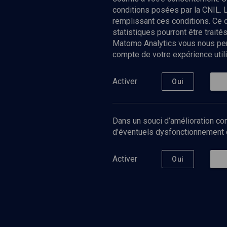
conditions posées par la CNIL. 
remplissant ces conditions. Ce
statistiques pourront être trai
Matomo Analytics vous nous perm
compte de votre expérience utili
Nos Chain
Société
Histoire
Activer
Oui
Culture
Limoud
Université
Dans un souci d’amélioration con
Podcast
d’éventuels dysfonctionnement qu
Activer
Oui
©
2026
Akadem.org - Tous droits réservés.