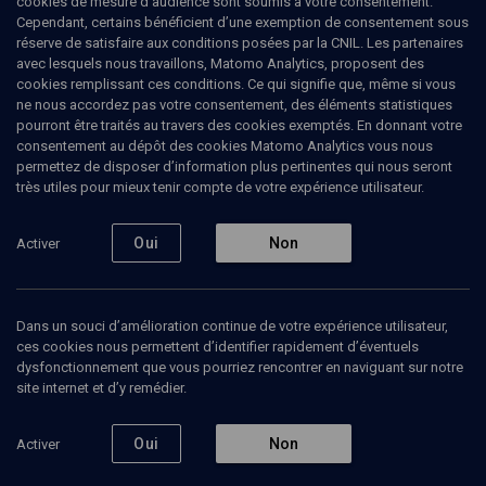
cookies de mesure d’audience sont soumis à votre consentement.
Cependant, certains bénéficient d’une exemption de consentement sous
réserve de satisfaire aux conditions posées par la CNIL. Les partenaires
HISTOIRE
avec lesquels nous travaillons, Matomo Analytics, proposent des
Les mouvements de jeunesse au
cookies remplissant ces conditions. Ce qui signifie que, même si vous
ne nous accordez pas votre consentement, des éléments statistiques
Maroc
pourront être traités au travers des cookies exemptés. En donnant votre
consentement au dépôt des cookies Matomo Analytics vous nous
permettez de disposer d’information plus pertinentes qui nous seront
Scouts au Maroc: histoire et légendes
très utiles pour mieux tenir compte de votre expérience utilisateur.
Alain
Michel
, Rabbin, historien
Raphaël
Ben-Shoshan
, null
Oui
Non
Activer
+
3
autres
09 septembre 2014
Dans un souci d’amélioration continue de votre expérience utilisateur,
CONFÉRENCES
•
HISTOIRE
•
CONF.
ces cookies nous permettent d’identifier rapidement d’éventuels
dysfonctionnement que vous pourriez rencontrer en naviguant sur notre
site internet et d’y remédier.
Ajouter
Partager
Télécharger l’audio
J’aime
Oui
Non
Activer