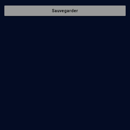
Contenus associés
Intervenants
Organisateurs
Sauvegarder
L'homme, sa vie, son œuvre
LIMOUD
Rachi, le maître de l'exégèse juive
Claude Sultan