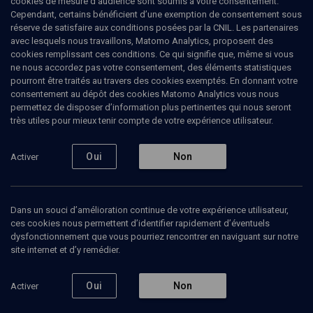
cookies de mesure d’audience sont soumis à votre consentement.
Cependant, certains bénéficient d’une exemption de consentement sous
réserve de satisfaire aux conditions posées par la CNIL. Les partenaires
HISTOIRE
avec lesquels nous travaillons, Matomo Analytics, proposent des
1945-1949: naissance de l’Etat
cookies remplissant ces conditions. Ce qui signifie que, même si vous
ne nous accordez pas votre consentement, des éléments statistiques
d’Israël
pourront être traités au travers des cookies exemptés. En donnant votre
consentement au dépôt des cookies Matomo Analytics vous nous
permettez de disposer d’information plus pertinentes qui nous seront
Les immigrés juifs en France face (2/2)
très utiles pour mieux tenir compte de votre expérience utilisateur.
Philippe
Boukara
, historien
Oui
Non
Activer
01 avril 2008
HISTOIRE
•
CONF.
•
CONFÉRENCES
Dans un souci d’amélioration continue de votre expérience utilisateur,
ces cookies nous permettent d’identifier rapidement d’éventuels
dysfonctionnement que vous pourriez rencontrer en naviguant sur notre
Ajouter
Partager
Télécharger l’audio
J’aime
site internet et d’y remédier.
Oui
Non
Activer
Contenus associés
Intervenants
Organisateurs