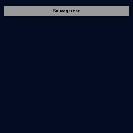
Sauvegarder
Des juifs dans la Résistance (2/5)
HISTOIRE
La spécificité de la Résistance juive en France
André Kaspi
Regarder