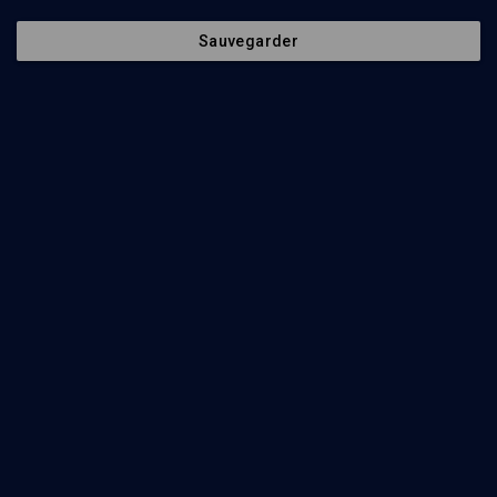
Langue de culture et langue de la rue (6/8)
Sauvegarder
HISTOIRE
L'âge d'or de la francophonie des juifs d’Egypte
David Sultan
Regarder