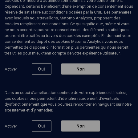
cookies de mesure d’audience sont soumis à votre consentement.
Cependant, certains bénéficient d’une exemption de consentement sous
réserve de satisfaire aux conditions posées par la CNIL. Les partenaires
HISTOIRE
avec lesquels nous travaillons, Matomo Analytics, proposent des
Les juifs d'Egypte
cookies remplissant ces conditions. Ce qui signifie que, même si vous
ne nous accordez pas votre consentement, des éléments statistiques
pourront être traités au travers des cookies exemptés. En donnant votre
De l'âge d'or à l'expulsion
consentement au dépôt des cookies Matomo Analytics vous nous
permettez de disposer d’information plus pertinentes qui nous seront
André
Cohen
, fondateur de l’ASPCJE
très utiles pour mieux tenir compte de votre expérience utilisateur.
18 juin 2008
Oui
Non
Activer
CONF.
•
CONFÉRENCES
•
HISTOIRE
Dans un souci d’amélioration continue de votre expérience utilisateur,
ces cookies nous permettent d’identifier rapidement d’éventuels
Ajouter
Partager
Télécharger l’audio
J’aime
dysfonctionnement que vous pourriez rencontrer en naviguant sur notre
site internet et d’y remédier.
Contenus associés
Intervenants
Organisateurs
Oui
Non
Activer