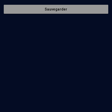
Sauvegarder
79
min
Radical Jewish Culture - Scène musicale New York
(1/5)
Ethnographie d'une communauté
Jonathan Boyarin