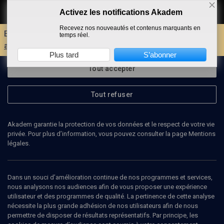
Activez les notifications Akadem
Faire un don
Recevez nos nouveautés et contenus marquants en
Envie d'encore plus d'AKADEM ?
Découvrez les
temps réel.
avantages d'un compte !
Plus tard
S’abonner
Tout accepter
Tout refuser
Akadem garantie la protection de vos données et le respect de votre vie
privée. Pour plus d’information, vous pouvez consulter la page Mentions
légales.
Dans un souci d’amélioration continue de nos programmes et services,
nous analysons nos audiences afin de vous proposer une expérience
utilisateur et des programmes de qualité. La pertinence de cette analyse
nécessite la plus grande adhésion de nos utilisateurs afin de nous
94
min
permettre de disposer de résultats représentatifs. Par principe, les