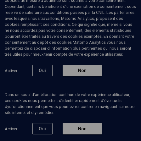
cookies de mesure d’audience sont soumis à votre consentement.
Cependant, certains bénéficient d’une exemption de consentement sous
réserve de satisfaire aux conditions posées par la CNIL. Les partenaires
CULTURE
avec lesquels nous travaillons, Matomo Analytics, proposent des
Radical Jewish Culture - Scène
cookies remplissant ces conditions. Ce qui signifie que, même si vous
musicale New York
(3/5)
ne nous accordez pas votre consentement, des éléments statistiques
pourront être traités au travers des cookies exemptés. En donnant votre
Ben Goldberg Trio
consentement au dépôt des cookies Matomo Analytics vous nous
permettez de disposer d’information plus pertinentes qui nous seront
très utiles pour mieux tenir compte de votre expérience utilisateur.
Ben
Goldberg
, clarinette
Kenny
Wollesen
, batterie et piano
Oui
Non
Activer
+
1
autre
02 juin 2010
CULTURE
•
CONFÉRENCES
•
CONCERT
Dans un souci d’amélioration continue de votre expérience utilisateur,
ces cookies nous permettent d’identifier rapidement d’éventuels
dysfonctionnement que vous pourriez rencontrer en naviguant sur notre
site internet et d’y remédier.
Ajouter
Partager
Télécharger l’audio
J’aime
Oui
Non
Activer
Episodes
Contenus associés
Intervenants
Organ