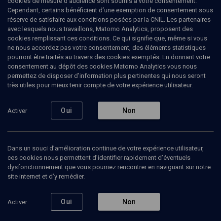
cookies de mesure d’audience sont soumis à votre consentement.
Cependant, certains bénéficient d’une exemption de consentement sous
réserve de satisfaire aux conditions posées par la CNIL. Les partenaires
CULTURE
avec lesquels nous travaillons, Matomo Analytics, proposent des
Leonard Cohen, juif errant
cookies remplissant ces conditions. Ce qui signifie que, même si vous
ne nous accordez pas votre consentement, des éléments statistiques
musical
pourront être traités au travers des cookies exemptés. En donnant votre
consentement au dépôt des cookies Matomo Analytics vous nous
permettez de disposer d’information plus pertinentes qui nous seront
Une œuvre traversée par l’exil (2/2)
très utiles pour mieux tenir compte de votre expérience utilisateur.
Delphine
Auffret
, professeur
Jean-Claude
Kuperminc
, conservateur de l'AIU
Oui
Non
Activer
+
3
autres
30 novembre 2014
Dans un souci d’amélioration continue de votre expérience utilisateur,
CONFÉRENCES
•
COLLOQUE
•
CULTURE
ces cookies nous permettent d’identifier rapidement d’éventuels
dysfonctionnement que vous pourriez rencontrer en naviguant sur notre
site internet et d’y remédier.
Ajouter
Partager
Télécharger l’audio
J’aime
Oui
Non
Activer