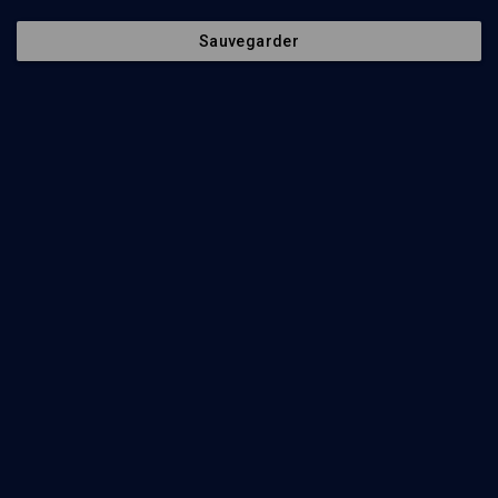
Contenus associés
Intervenants
Organisateurs
Sauvegarder
Combattre l'oubli
HISTOIRE
Primo Levi et l'Allemagne
Ian Thomson, Irène Heidelberger, Jürgen Doll, Philippe Mesnard