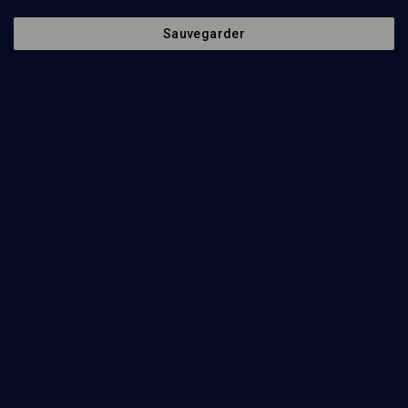
Ecrire l’histoire de sa propre famille
Sauvegarder
CULTURE
Enquêtes familiales
Anne Gorouben, Francesca Isidori, Ivan Jablonka, Jacques Saglier
Regarder
Rencontre littéraire