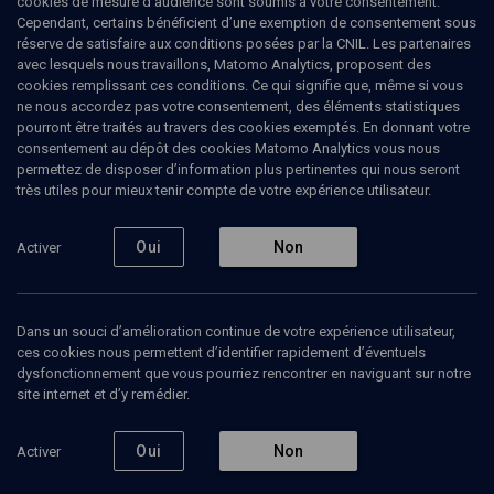
cookies de mesure d’audience sont soumis à votre consentement.
Cependant, certains bénéficient d’une exemption de consentement sous
réserve de satisfaire aux conditions posées par la CNIL. Les partenaires
CULTURE
avec lesquels nous travaillons, Matomo Analytics, proposent des
Votre maman
cookies remplissant ces conditions. Ce qui signifie que, même si vous
ne nous accordez pas votre consentement, des éléments statistiques
pourront être traités au travers des cookies exemptés. En donnant votre
Lecture par Jean-Claude Grumberg
consentement au dépôt des cookies Matomo Analytics vous nous
permettez de disposer d’information plus pertinentes qui nous seront
Jean-Claude
Grumberg
, Ecrivain
très utiles pour mieux tenir compte de votre expérience utilisateur.
06 octobre 2012
Oui
Non
Activer
CULTURE
•
CONFÉRENCES
•
CONF.
Dans un souci d’amélioration continue de votre expérience utilisateur,
ces cookies nous permettent d’identifier rapidement d’éventuels
Ajouter
Partager
Télécharger l’audio
J’aime
dysfonctionnement que vous pourriez rencontrer en naviguant sur notre
site internet et d’y remédier.
Contenus associés
Intervenants
Organisateurs
Oui
Non
Activer