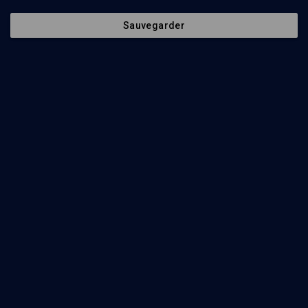
Sauvegarder
69
min
Lettres d'Israël 2018
(1/8)
La BD d'avant-garde en France et en Israël
Yirmi Pinkus
, Rutu Modan
, Didier Pasamonik
, Margit Lipsker
, Florent
Ruppert
70
min