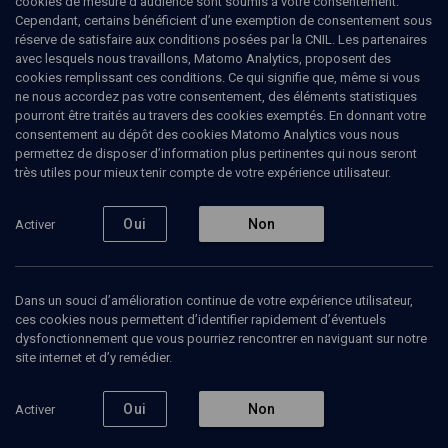
cookies de mesure d’audience sont soumis à votre consentement.
Cependant, certains bénéficient d’une exemption de consentement sous
réserve de satisfaire aux conditions posées par la CNIL. Les partenaires
CULTURE
avec lesquels nous travaillons, Matomo Analytics, proposent des
Lettres d'Israël 2018
(2/8)
cookies remplissant ces conditions. Ce qui signifie que, même si vous
ne nous accordez pas votre consentement, des éléments statistiques
Trois étages
pourront être traités au travers des cookies exemptés. En donnant votre
consentement au dépôt des cookies Matomo Analytics vous nous
permettez de disposer d’information plus pertinentes qui nous seront
Margit
Lipsker
, traductrice, interprète
très utiles pour mieux tenir compte de votre expérience utilisateur.
Eshkol
Nevo
, écrivain
+
1
autre
Oui
Non
Activer
14 octobre 2018
CONFÉRENCES
•
COLLOQUE
•
CULTURE
Dans un souci d’amélioration continue de votre expérience utilisateur,
ces cookies nous permettent d’identifier rapidement d’éventuels
dysfonctionnement que vous pourriez rencontrer en naviguant sur notre
site internet et d’y remédier.
Ajouter
Partager
Télécharger l’audio
J’aime
Oui
Non
Activer
Episodes
Contenus associés
Intervenants
Organ