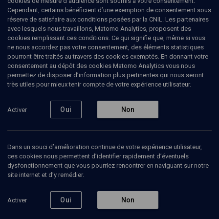
cookies de mesure d’audience sont soumis à votre consentement.
Cependant, certains bénéficient d’une exemption de consentement sous
réserve de satisfaire aux conditions posées par la CNIL. Les partenaires
CULTURE
avec lesquels nous travaillons, Matomo Analytics, proposent des
"La Figurante"
cookies remplissant ces conditions. Ce qui signifie que, même si vous
ne nous accordez pas votre consentement, des éléments statistiques
pourront être traités au travers des cookies exemptés. En donnant votre
Dans la peau d’une femme sans enfant
consentement au dépôt des cookies Matomo Analytics vous nous
permettez de disposer d’information plus pertinentes qui nous seront
Pierre
Haski
, rédacteur en chef de Rue89
très utiles pour mieux tenir compte de votre expérience utilisateur.
A.b.
Yehoshua
, écrivain, professeur de littérature
16 février 2016
Oui
Non
Activer
CULTURE
•
CONF.
•
CONFÉRENCES
Dans un souci d’amélioration continue de votre expérience utilisateur,
ces cookies nous permettent d’identifier rapidement d’éventuels
dysfonctionnement que vous pourriez rencontrer en naviguant sur notre
Ajouter
Partager
Télécharger l’audio
J’aime
site internet et d’y remédier.
Contenus associés
Intervenants
Organisateurs
Oui
Non
Activer