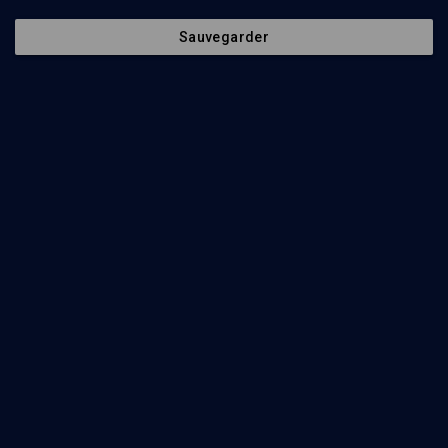
Journée autour d’Abraham B. Yehoshua (3/4)
Sauvegarder
CULTURE
Le sionisme n’est pas une idéologie
A.b. Yehoshua, Jean-Luc Cacciali, Valentin Nusinovici
Regarder