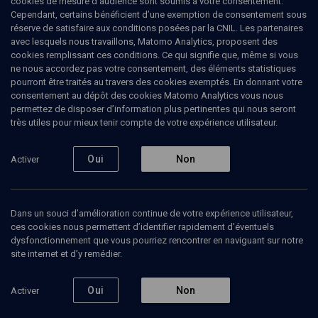
cookies de mesure d’audience sont soumis à votre consentement.
Cependant, certains bénéficient d’une exemption de consentement sous
réserve de satisfaire aux conditions posées par la CNIL. Les partenaires
CULTURE
avec lesquels nous travaillons, Matomo Analytics, proposent des
Lettres d'Israël... le cru 2017
(6/6)
cookies remplissant ces conditions. Ce qui signifie que, même si vous
ne nous accordez pas votre consentement, des éléments statistiques
Douleur
pourront être traités au travers des cookies exemptés. En donnant votre
consentement au dépôt des cookies Matomo Analytics vous nous
permettez de disposer d’information plus pertinentes qui nous seront
Josyane
Savigneau
, journaliste
très utiles pour mieux tenir compte de votre expérience utilisateur.
Zeruya
Shalev
, écrivain
+
2
autres
Oui
Non
Activer
12 septembre 2017
CULTURE
•
COLLOQUE
•
CONFÉRENCES
Dans un souci d’amélioration continue de votre expérience utilisateur,
ces cookies nous permettent d’identifier rapidement d’éventuels
dysfonctionnement que vous pourriez rencontrer en naviguant sur notre
site internet et d’y remédier.
Ajouter
Partager
Télécharger l’audio
J’aime
Oui
Non
Activer
Episodes
Contenus associés
Intervenants
Organ