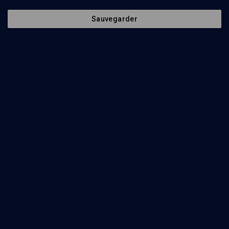
Sauvegarder
76
min
Lettres d'Israël... le cru 2017
(1/6)
Un fusil, une vache, un arbre et une femme
Meir Shalev
, Sarah Adler
, Margit Lipsker
, Gilles Rozier
34
min