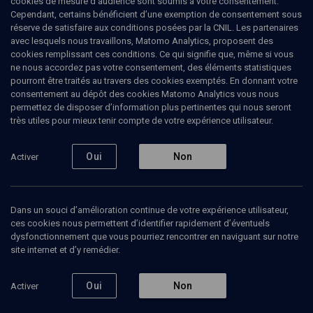
cookies de mesure d’audience sont soumis à votre consentement.
Cependant, certains bénéficient d’une exemption de consentement sous
réserve de satisfaire aux conditions posées par la CNIL. Les partenaires
CULTURE
avec lesquels nous travaillons, Matomo Analytics, proposent des
Les mères juives ne meurent
cookies remplissant ces conditions. Ce qui signifie que, même si vous
ne nous accordez pas votre consentement, des éléments statistiques
jamais
pourront être traités au travers des cookies exemptés. En donnant votre
consentement au dépôt des cookies Matomo Analytics vous nous
permettez de disposer d’information plus pertinentes qui nous seront
Comment devenir une mère juive... et célèbre
très utiles pour mieux tenir compte de votre expérience utilisateur.
Natalie
David-Weill
, écrivain
Oui
Non
Activer
26 septembre 2013
CONFÉRENCES
•
CULTURE
•
CONF.
Dans un souci d’amélioration continue de votre expérience utilisateur,
ces cookies nous permettent d’identifier rapidement d’éventuels
dysfonctionnement que vous pourriez rencontrer en naviguant sur notre
Ajouter
Partager
Télécharger l’audio
J’aime
site internet et d’y remédier.
Oui
Non
Activer
Contenus associés
Intervenants
Organisateurs