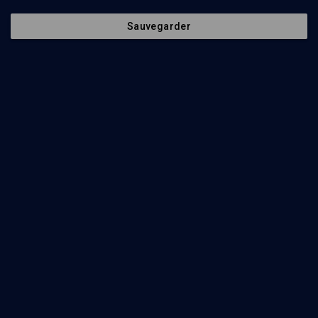
Sauvegarder
Humour et psychanalyse - Cours N°2/17
VIE JUIVE
La mère juive dans tous ses états
Aldo Naouri, Bruno Halioua, Eliette Abecassis, Karen Taïeb, Michel Boujenah
Regarder