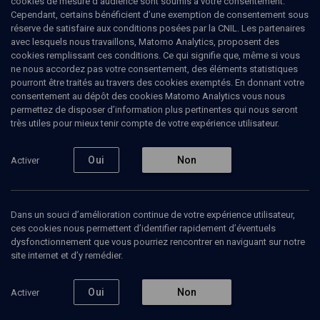
cookies de mesure d’audience sont soumis à votre consentement.
Cependant, certains bénéficient d’une exemption de consentement sous
réserve de satisfaire aux conditions posées par la CNIL. Les partenaires
CULTURE
avec lesquels nous travaillons, Matomo Analytics, proposent des
Sholem-Aleikhem, peintre d'un
cookies remplissant ces conditions. Ce qui signifie que, même si vous
ne nous accordez pas votre consentement, des éléments statistiques
monde en mouvement
pourront être traités au travers des cookies exemptés. En donnant votre
consentement au dépôt des cookies Matomo Analytics vous nous
permettez de disposer d’information plus pertinentes qui nous seront
Du shtetl à l'Amérique
très utiles pour mieux tenir compte de votre expérience utilisateur.
Nadia
Déhan-Rotschild
, écrivaine et traductrice
Daniel
Kenigsberg
, comédien
Oui
Non
Activer
+
2
autres
22 novembre 2016
Dans un souci d’amélioration continue de votre expérience utilisateur,
CULTURE
•
CONF.
•
CONFÉRENCES
ces cookies nous permettent d’identifier rapidement d’éventuels
dysfonctionnement que vous pourriez rencontrer en naviguant sur notre
site internet et d’y remédier.
Ajouter
Partager
Télécharger l’audio
J’aime
Oui
Non
Activer