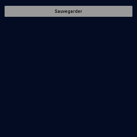
Contenus associés
Intervenants
Organisateurs
Sauvegarder
La tendresse et la fierté
CULTURE
Les petites gens de Sholem-Aleikhem
Jacques Mandelbaum, Nadia Déhan-Rotschild, Yitzhok Niborski