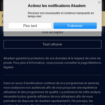
Activez les notifications Akadem
Faire un don
Recevez nos nouveautés et contenus marquants en
Envie d'encore plus d'AKADEM ?
Découvrez les
temps réel.
avantages d'un compte !
Plus tard
S’abonner
Tout accepter
Tout refuser
Akadem garantie la protection de vos données et le respect de votre vie
privée. Pour plus d’information, vous pouvez consulter la page Mentions
légales.
Dans un souci d’amélioration continue de nos programmes et services,
nous analysons nos audiences afin de vous proposer une expérience
utilisateur et des programmes de qualité. La pertinence de cette analyse
nécessite la plus grande adhésion de nos utilisateurs afin de nous
100
min
permettre de disposer de résultats représentatifs. Par principe, les