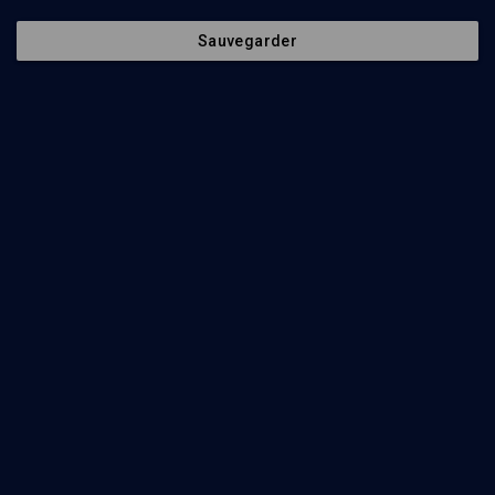
Sauvegarder
Poésies et mouvements d'avant-garde
VIE JUIVE
Petite histoire de la littérature yiddish
Yitzhok Niborski
Regarder