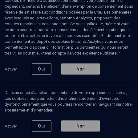
cookies de mesure d’audience sont soumis à votre consentement.
Cependant, certains bénéficient d’une exemption de consentement sous
réserve de satisfaire aux conditions posées par la CNIL. Les partenaires
CULTURE
avec lesquels nous travaillons, Matomo Analytics, proposent des
Amour et espionnage sur les
cookies remplissant ces conditions. Ce qui signifie que, même si vous
ne nous accordez pas votre consentement, des éléments statistiques
terres du nouveau yichouv
pourront être traités au travers des cookies exemptés. En donnant votre
consentement au dépôt des cookies Matomo Analytics vous nous
permettez de disposer d’information plus pertinentes qui nous seront
''Terre brûlante'', d'Aaron Zeitlin (3/7)
très utiles pour mieux tenir compte de votre expérience utilisateur.
Irène
Wekstein
, psychologue, sociologue
Oui
Non
Activer
20 juin 2007
CONF.
•
CONFÉRENCES
•
CULTURE
Dans un souci d’amélioration continue de votre expérience utilisateur,
ces cookies nous permettent d’identifier rapidement d’éventuels
dysfonctionnement que vous pourriez rencontrer en naviguant sur notre
Ajouter
Partager
Télécharger l’audio
J’aime
site internet et d’y remédier.
Oui
Non
Activer
Contenus associés
Intervenants
Organisateurs