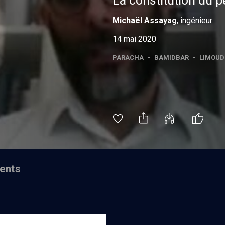
La constitution du p
Michaël
Assayag
, ingénieur
14 mai 2020
PARACHA
•
BAMIDBAR
•
LIMOUD
ents