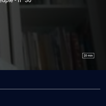
euple - n° 30
20
min