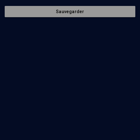
Joseph face à la crise économique - n° 11
Sauvegarder
LIMOUD
Vayigach: du pain et de la dignité
Georges Hansel
Regarder
Juda et Joseph en duel - n° 11