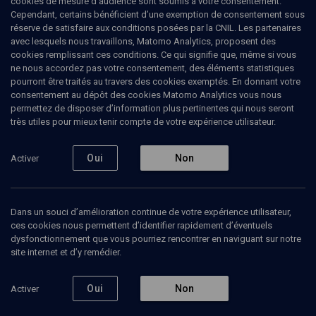
cookies de mesure d’audience sont soumis à votre consentement.
Cependant, certains bénéficient d’une exemption de consentement sous
réserve de satisfaire aux conditions posées par la CNIL. Les partenaires
LIMOUD
avec lesquels nous travaillons, Matomo Analytics, proposent des
Vayigach: tuer le messie
cookies remplissant ces conditions. Ce qui signifie que, même si vous
ne nous accordez pas votre consentement, des éléments statistiques
pourront être traités au travers des cookies exemptés. En donnant votre
Joseph et Juda en duel - n° 11
consentement au dépôt des cookies Matomo Analytics vous nous
permettez de disposer d’information plus pertinentes qui nous seront
Hervé-Elie
Bokobza
, enseignant du judaïsme
très utiles pour mieux tenir compte de votre expérience utilisateur.
16 novembre 2017
Oui
Non
Activer
PARACHA
•
VAYIGACH
•
LIMOUD
Dans un souci d’amélioration continue de votre expérience utilisateur,
ces cookies nous permettent d’identifier rapidement d’éventuels
Ajouter
Partager
Télécharger l’audio
J’aime
dysfonctionnement que vous pourriez rencontrer en naviguant sur notre
site internet et d’y remédier.
Contenus associés
Intervenants
Organisateurs
Oui
Non
Activer