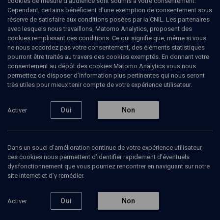
cookies de mesure d’audience sont soumis à votre consentement.
Cependant, certains bénéficient d’une exemption de consentement sous
réserve de satisfaire aux conditions posées par la CNIL. Les partenaires
LIMOUD
avec lesquels nous travaillons, Matomo Analytics, proposent des
Kedochim
(7/21)
cookies remplissant ces conditions. Ce qui signifie que, même si vous
ne nous accordez pas votre consentement, des éléments statistiques
A'harei mot-Kedochim: La Loi
pourront être traités au travers des cookies exemptés. En donnant votre
consentement au dépôt des cookies Matomo Analytics vous nous
accomplie
permettez de disposer d’information plus pertinentes qui nous seront
très utiles pour mieux tenir compte de votre expérience utilisateur.
Hervé-Elie
Bokobza
, enseignant du judaïsme
Oui
Non
Activer
26 mars 2018
LIMOUD
•
PARACHA
•
A'HAREI MOT-KEDOCHIM
Dans un souci d’amélioration continue de votre expérience utilisateur,
ces cookies nous permettent d’identifier rapidement d’éventuels
dysfonctionnement que vous pourriez rencontrer en naviguant sur notre
Ajouter
Partager
Télécharger l’audio
J’aime
site internet et d’y remédier.
Oui
Non
Activer
Episodes
Contenus associés
Intervenants
Organ