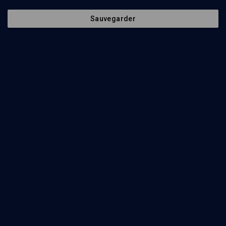
Sauvegarder
min
Kedochim
(1/21)
Aharei Mot-Kedochim: l'amour distingué
Florence Touati-Wachsstock
26
min