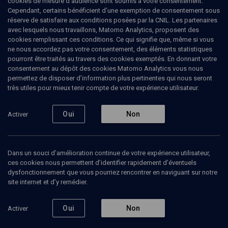
cookies de mesure d’audience sont soumis à votre consentement.
Cependant, certains bénéficient d’une exemption de consentement sous
réserve de satisfaire aux conditions posées par la CNIL. Les partenaires
LIMOUD
avec lesquels nous travaillons, Matomo Analytics, proposent des
Tsav: réparer les actes manqués
cookies remplissant ces conditions. Ce qui signifie que, même si vous
ne nous accordez pas votre consentement, des éléments statistiques
pourront être traités au travers des cookies exemptés. En donnant votre
Sacrifices et prières - n° 25
consentement au dépôt des cookies Matomo Analytics vous nous
permettez de disposer d’information plus pertinentes qui nous seront
Maayane
Dalsace
, traductrice
très utiles pour mieux tenir compte de votre expérience utilisateur.
14 mars 2016
Oui
Non
Activer
LIMOUD
•
PARACHA
•
TSAV
Dans un souci d’amélioration continue de votre expérience utilisateur,
ces cookies nous permettent d’identifier rapidement d’éventuels
Ajouter
Partager
Télécharger l’audio
J’aime
dysfonctionnement que vous pourriez rencontrer en naviguant sur notre
site internet et d’y remédier.
Contenus associés
Intervenants
Organisateurs
Oui
Non
Activer