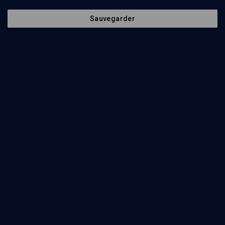
''L'odeur agréable'' des sacrifices - n° 24
Sauvegarder
LIMOUD
Tsav: fauter et rester debout
Olivier Kaufmann
Regarder
Les limites du sacré - n° 24