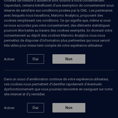
cookies de mesure d’audience sont soumis à votre consentement.
Cependant, certains bénéficient d’une exemption de consentement sous
réserve de satisfaire aux conditions posées par la CNIL. Les partenaires
LIMOUD
avec lesquels nous travaillons, Matomo Analytics, proposent des
Metsora: quand le corps parle
cookies remplissant ces conditions. Ce qui signifie que, même si vous
ne nous accordez pas votre consentement, des éléments statistiques
pourront être traités au travers des cookies exemptés. En donnant votre
La lèpre biblique - n° 28
consentement au dépôt des cookies Matomo Analytics vous nous
permettez de disposer d’information plus pertinentes qui nous seront
Françoise
Atlan
, psychanalyste
très utiles pour mieux tenir compte de votre expérience utilisateur.
05 avril 2016
Oui
Non
Activer
PARACHA
•
LIMOUD
•
METSORA
Dans un souci d’amélioration continue de votre expérience utilisateur,
ces cookies nous permettent d’identifier rapidement d’éventuels
Ajouter
Partager
Télécharger l’audio
J’aime
dysfonctionnement que vous pourriez rencontrer en naviguant sur notre
site internet et d’y remédier.
Contenus associés
Intervenants
Organisateurs
Oui
Non
Activer