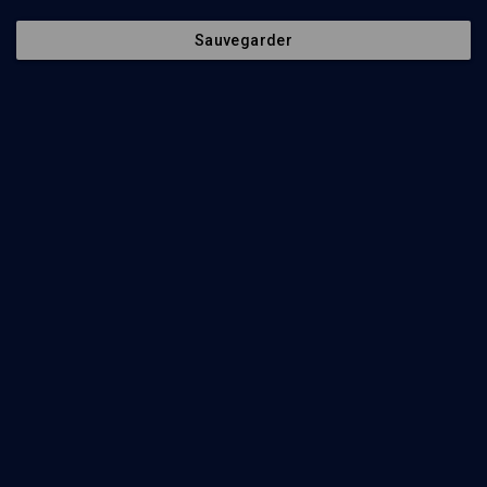
Les maladies bibliques - n° 26
Sauvegarder
LIMOUD
Tazria-Metsora: le langage du corps
Shaoul Benchimol
Regarder
Parler ou se taire - n° 28