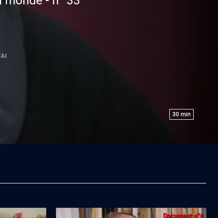
u monde - n° 33
AI
30
min