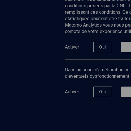
conditions posées par la CNIL. 
remplissant ces conditions. Ce
statistiques pourront être trai
Matomo Analytics vous nous perm
compte de votre expérience utili
Nos Chain
Société
Histoire
Activer
Oui
Culture
Limoud
Université
Dans un souci d’amélioration con
Podcast
d’éventuels dysfonctionnement qu
Activer
Oui
©
2026
Akadem.org - Tous droits réservés.