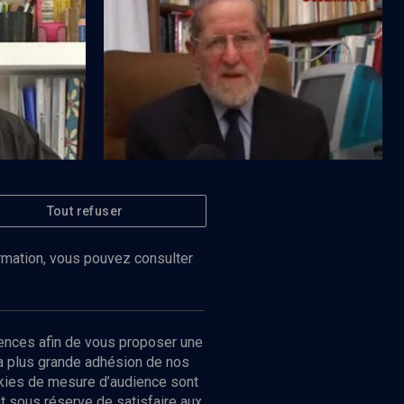
L'alliance entre Dieu et Israël - n° 33
Tout refuser
Regarder
Regarder
LIMOUD
Be'houkotaï: droits de l'homme et de la
société
ormation, vous pouvez consulter
ences afin de vous proposer une
la plus grande adhésion de nos
ookies de mesure d’audience sont
 sous réserve de satisfaire aux