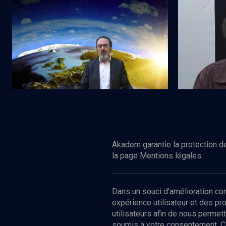
Que dit le Midrach ? - n° 33
Le chabat de 
Regarder
LIMOUD
LIMOUD
Be'houkotaï: réunir le ciel et la terre
Behar-Be'ho
Akadem garantie la protection de
la page Mentions légales.
Dans un souci d’amélioration c
expérience utilisateur et des p
utilisateurs afin de nous permet
soumis à votre consentement. C