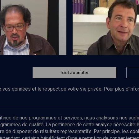
la terre - n° 29
Dépasser la logique binaire - n°
29
Tout accepter
Regarder
LIMOUD
Be'houkotaï
ukotaï
 vos données et le respect de votre vie privée. Pour plus d’inf
Abonnez-vous à notre newsletter
ontinue de nos programmes et services, nous analysons nos audi
rogrammes de qualité. La pertinence de cette analyse nécessite 
Envoyer
tre de disposer de résultats représentatifs. Par principe, les c
ependant, certains bénéficient d’une exemption de consentement