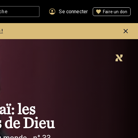
Se connecter
Faire un don
 !
ï: les
 de Dieu