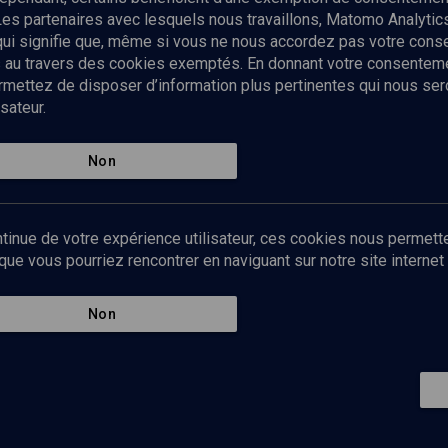
Les partenaires avec lesquels nous travaillons, Matomo Analyti
 qui signifie que, même si vous ne nous accordez pas votre con
tés au travers des cookies exemptés. En donnant votre consente
ettez de disposer d’information plus pertinentes qui nous seron
sateur.
es
Qui sommes-nous ?
La rédaction
Nos soutiens
Non
Politique de protection des do
personnelles
Mentions légales
tinue de votre expérience utilisateur, ces cookies nous permette
Contact
e vous pourriez rencontrer en naviguant sur notre site internet 
Newsletter
Non