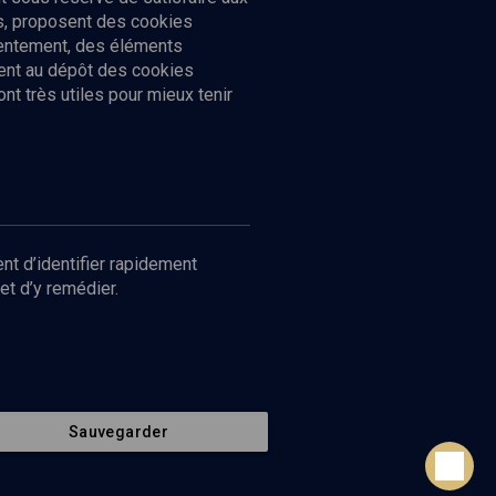
cs, proposent des cookies
sentement, des éléments
ment au dépôt des cookies
t très utiles pour mieux tenir
Suivez-nous
nnées
nt d’identifier rapidement
et d’y remédier.
Sauvegarder
Retour en haut de page