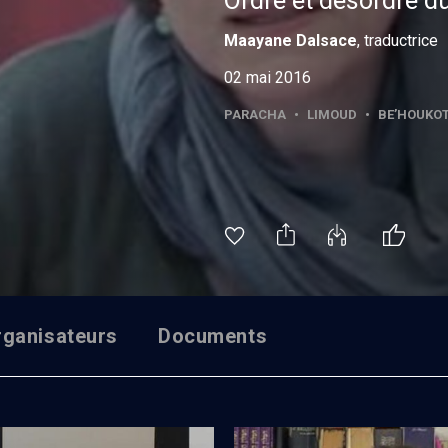
Ordre et désordre d
Maayane
Dalsace
, traductrice
02 mai 2016
PARACHA
•
LIMOUD
•
BE’HOUKOT
rganisateurs
Documents