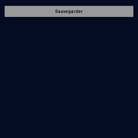
Une vache rousse pour purifier - n° 35
Sauvegarder
LIMOUD
'Houkat: retour à la source
Michaël Sebban
Regarder
Moïse frappe le rocher - n° 34