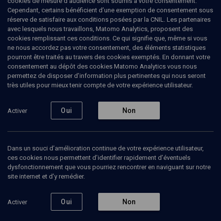
cookies de mesure d’audience sont soumis à votre consentement.
Cependant, certains bénéficient d’une exemption de consentement sous
réserve de satisfaire aux conditions posées par la CNIL. Les partenaires
LIMOUD
avec lesquels nous travaillons, Matomo Analytics, proposent des
'Houkat: place aux jeunes
cookies remplissant ces conditions. Ce qui signifie que, même si vous
ne nous accordez pas votre consentement, des éléments statistiques
pourront être traités au travers des cookies exemptés. En donnant votre
La faute de Moïse - n° 39
consentement au dépôt des cookies Matomo Analytics vous nous
permettez de disposer d’information plus pertinentes qui nous seront
Claude
Sultan
, rabbin
très utiles pour mieux tenir compte de votre expérience utilisateur.
03 juin 2014
Oui
Non
Activer
LIMOUD
•
PARACHA
•
‘HOUKAT
Dans un souci d’amélioration continue de votre expérience utilisateur,
ces cookies nous permettent d’identifier rapidement d’éventuels
Ajouter
Partager
Télécharger l’audio
J’aime
dysfonctionnement que vous pourriez rencontrer en naviguant sur notre
site internet et d’y remédier.
Contenus associés
Intervenants
Organisateurs
Oui
Non
Activer