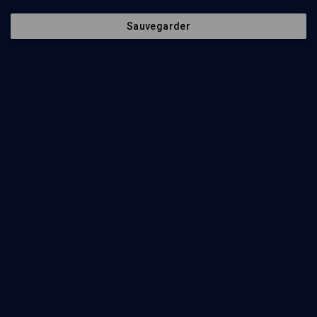
Sauvegarder
Redire la Tora aux enfants d'Israël - n° 38
LIMOUD
Vaet'hanan: donner du sens à la parole divine
Henri Ackermann
Regarder