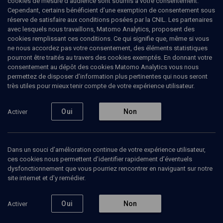
cookies de mesure d’audience sont soumis à votre consentement.
Cependant, certains bénéficient d’une exemption de consentement sous
réserve de satisfaire aux conditions posées par la CNIL. Les partenaires
LIMOUD
avec lesquels nous travaillons, Matomo Analytics, proposent des
Vaet'hanan: l'origine de la
cookies remplissant ces conditions. Ce qui signifie que, même si vous
ne nous accordez pas votre consentement, des éléments statistiques
liberté
pourront être traités au travers des cookies exemptés. En donnant votre
consentement au dépôt des cookies Matomo Analytics vous nous
permettez de disposer d’information plus pertinentes qui nous seront
Les dix commandements - n° 38
très utiles pour mieux tenir compte de votre expérience utilisateur.
Franklin
Rausky
, Directeur des études de l'Institut Elie Wiesel
Oui
Non
Activer
10 juillet 2013
PARACHA
•
VAET'HANAN
•
LIMOUD
Dans un souci d’amélioration continue de votre expérience utilisateur,
ces cookies nous permettent d’identifier rapidement d’éventuels
dysfonctionnement que vous pourriez rencontrer en naviguant sur notre
Ajouter
Partager
Télécharger l’audio
J’aime
site internet et d’y remédier.
Oui
Non
Activer
Contenus associés
Intervenants
Organisateurs