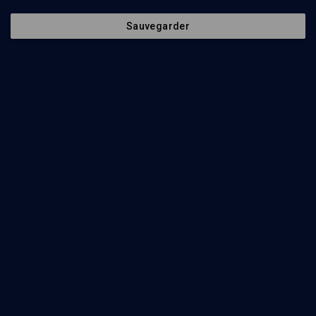
D'un extrême à l'autre - n° 35
Sauvegarder
LIMOUD
'Houkat - Balak: La difficulté de conduire un peuple
Tamar Schwartz
Regarder
Vache rousse et faute de Moïse - n° 39