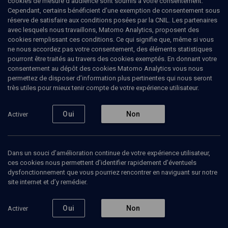
cookies de mesure d’audience sont soumis à votre consentement.
Cependant, certains bénéficient d’une exemption de consentement sous
réserve de satisfaire aux conditions posées par la CNIL. Les partenaires
LIMOUD
avec lesquels nous travaillons, Matomo Analytics, proposent des
'Houkat: retour à la source
cookies remplissant ces conditions. Ce qui signifie que, même si vous
ne nous accordez pas votre consentement, des éléments statistiques
pourront être traités au travers des cookies exemptés. En donnant votre
Une vache rousse pour purifier - n° 35
consentement au dépôt des cookies Matomo Analytics vous nous
permettez de disposer d’information plus pertinentes qui nous seront
Michaël
Sebban
, traducteur du Zohar
très utiles pour mieux tenir compte de votre expérience utilisateur.
07 juin 2012
Oui
Non
Activer
LIMOUD
•
‘HOUKAT
•
PARACHA
Dans un souci d’amélioration continue de votre expérience utilisateur,
ces cookies nous permettent d’identifier rapidement d’éventuels
Ajouter
Partager
Télécharger l’audio
J’aime
dysfonctionnement que vous pourriez rencontrer en naviguant sur notre
site internet et d’y remédier.
Contenus associés
Intervenants
Organisateurs
Oui
Non
Activer