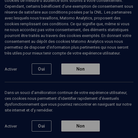
cookies de mesure d’audience sont soumis à votre consentement.
Cependant, certains bénéficient d’une exemption de consentement sous
réserve de satisfaire aux conditions posées par la CNIL. Les partenaires
LIMOUD
avec lesquels nous travaillons, Matomo Analytics, proposent des
Tetsave: pourquoi un temple au
cookies remplissant ces conditions. Ce qui signifie que, même si vous
ne nous accordez pas votre consentement, des éléments statistiques
milieu d'Israël
pourront être traités au travers des cookies exemptés. En donnant votre
consentement au dépôt des cookies Matomo Analytics vous nous
permettez de disposer d’information plus pertinentes qui nous seront
La consécration d'Aaron et de ses fils - n° 20
très utiles pour mieux tenir compte de votre expérience utilisateur.
Michel
Revel
, professeur de médecine
Oui
Non
Activer
30 décembre 2009
LIMOUD
•
TETSAVE
•
PARACHA
Dans un souci d’amélioration continue de votre expérience utilisateur,
ces cookies nous permettent d’identifier rapidement d’éventuels
dysfonctionnement que vous pourriez rencontrer en naviguant sur notre
Ajouter
Partager
Télécharger l’audio
J’aime
site internet et d’y remédier.
Oui
Non
Activer
Contenus associés
Intervenants
Organisateurs