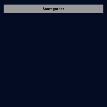
Sauvegarder
Parachat hachavoua - n° 20
LIMOUD
Tetsave: Retrouver un imaginaire de sainteté
Oury Cherki
Regarder