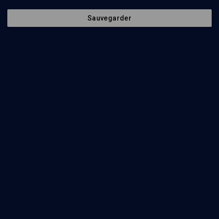
Sauvegarder
Parachat hachavoua - n° 31
LIMOUD
Beaalote'ha: L'investiture des Lévi
Yossef Attoun
Regarder