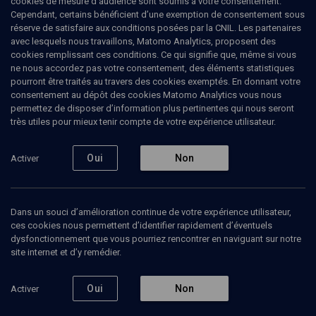
cookies de mesure d’audience sont soumis à votre consentement.
Cependant, certains bénéficient d’une exemption de consentement sous
réserve de satisfaire aux conditions posées par la CNIL. Les partenaires
LIMOUD
avec lesquels nous travaillons, Matomo Analytics, proposent des
Beaalote'ha: les bonnes
cookies remplissant ces conditions. Ce qui signifie que, même si vous
ne nous accordez pas votre consentement, des éléments statistiques
manières avant la Tora
pourront être traités au travers des cookies exemptés. En donnant votre
consentement au dépôt des cookies Matomo Analytics vous nous
permettez de disposer d’information plus pertinentes qui nous seront
Traverser le désert - n° 31
très utiles pour mieux tenir compte de votre expérience utilisateur.
Henri
Ackermann
, enseignant du judaïsme
Oui
Non
Activer
23 avril 2010
BEAALOTE'HA
•
LIMOUD
•
PARACHA
Dans un souci d’amélioration continue de votre expérience utilisateur,
ces cookies nous permettent d’identifier rapidement d’éventuels
dysfonctionnement que vous pourriez rencontrer en naviguant sur notre
Ajouter
Partager
Télécharger l’audio
J’aime
site internet et d’y remédier.
Oui
Non
Activer
Contenus associés
Intervenants
Organisateurs