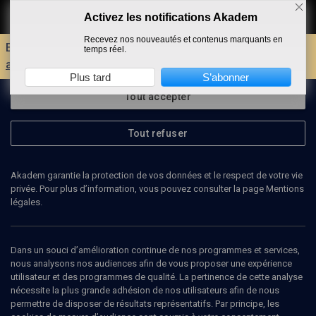
Activez les notifications Akadem
Faire un don
Recevez nos nouveautés et contenus marquants en
Envie d'encore plus d'AKADEM ?
Découvrez les
temps réel.
avantages d'un compte !
Plus tard
S’abonner
Tout accepter
Tout refuser
Akadem garantie la protection de vos données et le respect de votre vie
privée. Pour plus d’information, vous pouvez consulter la page Mentions
légales.
Dans un souci d’amélioration continue de nos programmes et services,
nous analysons nos audiences afin de vous proposer une expérience
utilisateur et des programmes de qualité. La pertinence de cette analyse
nécessite la plus grande adhésion de nos utilisateurs afin de nous
27
min
permettre de disposer de résultats représentatifs. Par principe, les