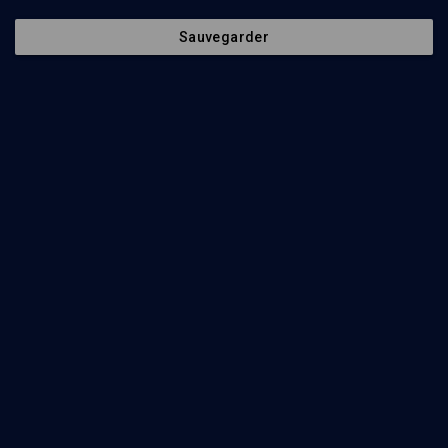
Religion de vie et de mort
Sauvegarder
Tora et violence: combats de prophètes
Claude Birman
Regarder
La sortie d'Egypte (7/7)