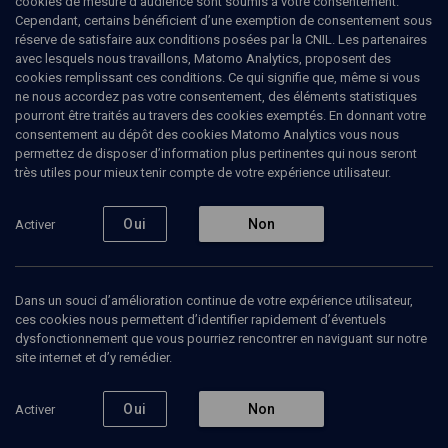
cookies de mesure d’audience sont soumis à votre consentement.
Cependant, certains bénéficient d’une exemption de consentement sous
réserve de satisfaire aux conditions posées par la CNIL. Les partenaires
LIMOUD
avec lesquels nous travaillons, Matomo Analytics, proposent des
Survivre à la destruction (Bo)
cookies remplissant ces conditions. Ce qui signifie que, même si vous
ne nous accordez pas votre consentement, des éléments statistiques
pourront être traités au travers des cookies exemptés. En donnant votre
Egypte miroir d’Israël - n° 15
consentement au dépôt des cookies Matomo Analytics vous nous
permettez de disposer d’information plus pertinentes qui nous seront
Yeshaya
Dalsace
, rabbin de la communauté massorti
très utiles pour mieux tenir compte de votre expérience utilisateur.
05 janvier 2010
Oui
Non
Activer
LIMOUD
•
PARACHA
•
BO
Dans un souci d’amélioration continue de votre expérience utilisateur,
ces cookies nous permettent d’identifier rapidement d’éventuels
Ajouter
Partager
Télécharger l’audio
J’aime
dysfonctionnement que vous pourriez rencontrer en naviguant sur notre
site internet et d’y remédier.
Contenus associés
Intervenants
Organisateurs
Oui
Non
Activer