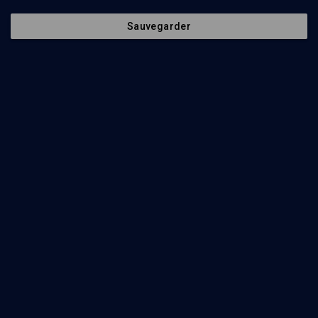
Sauvegarder
20
min
Haftarat hachavoua 5769
(1/43)
Les miracles des prophètes
Alain Goldmann
23
min
Haftarat hachavoua 5769
(2/43)