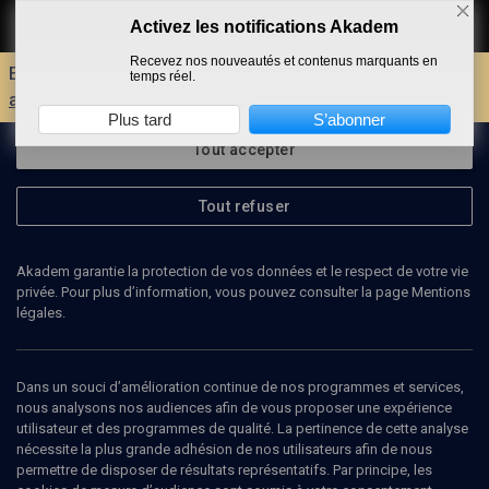
Activez les notifications Akadem
Faire un don
Recevez nos nouveautés et contenus marquants en
Envie d'encore plus d'AKADEM ?
Découvrez les
temps réel.
avantages d'un compte !
Plus tard
S’abonner
Tout accepter
Tout refuser
Akadem garantie la protection de vos données et le respect de votre vie
privée. Pour plus d’information, vous pouvez consulter la page Mentions
légales.
Dans un souci d’amélioration continue de nos programmes et services,
nous analysons nos audiences afin de vous proposer une expérience
utilisateur et des programmes de qualité. La pertinence de cette analyse
nécessite la plus grande adhésion de nos utilisateurs afin de nous
26
min
permettre de disposer de résultats représentatifs. Par principe, les