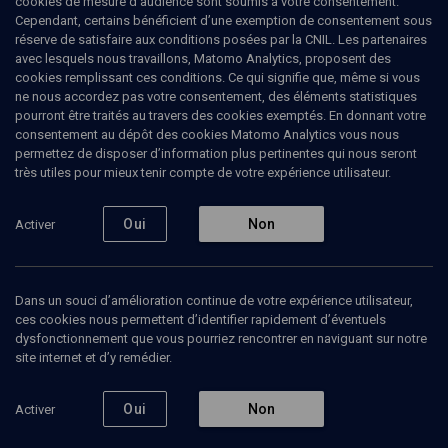
cookies de mesure d’audience sont soumis à votre consentement.
Cependant, certains bénéficient d’une exemption de consentement sous
réserve de satisfaire aux conditions posées par la CNIL. Les partenaires
LIMOUD
avec lesquels nous travaillons, Matomo Analytics, proposent des
Haftarat hachavoua 5769
(13/43)
cookies remplissant ces conditions. Ce qui signifie que, même si vous
ne nous accordez pas votre consentement, des éléments statistiques
Prophétie et royauté
pourront être traités au travers des cookies exemptés. En donnant votre
consentement au dépôt des cookies Matomo Analytics vous nous
permettez de disposer d’information plus pertinentes qui nous seront
Alain
Goldmann
, grand rabbin
très utiles pour mieux tenir compte de votre expérience utilisateur.
03 novembre 2008
Oui
Non
Activer
‘HAYE SARAH
•
PARACHA
•
LIMOUD
Dans un souci d’amélioration continue de votre expérience utilisateur,
ces cookies nous permettent d’identifier rapidement d’éventuels
Ajouter
Partager
Télécharger l’audio
J’aime
dysfonctionnement que vous pourriez rencontrer en naviguant sur notre
site internet et d’y remédier.
Episodes
Contenus associés
Intervenants
Organ
Oui
Non
Activer