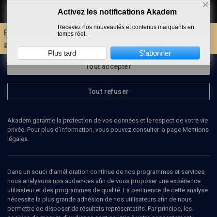
Activez les notifications Akadem
Faire un don
Recevez nos nouveautés et contenus marquants en
Envie d'encore plus d'AKADEM ?
Découvrez les
temps réel.
avantages d'un compte !
Plus tard
S’abonner
Tout accepter
Tout refuser
Akadem garantie la protection de vos données et le respect de votre vie
privée. Pour plus d’information, vous pouvez consulter la page Mentions
légales.
Dans un souci d’amélioration continue de nos programmes et services,
nous analysons nos audiences afin de vous proposer une expérience
utilisateur et des programmes de qualité. La pertinence de cette analyse
nécessite la plus grande adhésion de nos utilisateurs afin de nous
33
min
permettre de disposer de résultats représentatifs. Par principe, les