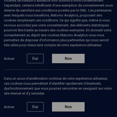
cookies de mesure d’audience sont soumis à votre consentement.
Cependant, certains bénéficient d’une exemption de consentement sous
réserve de satisfaire aux conditions posées par la CNIL. Les partenaires
LIMOUD
avec lesquels nous travaillons, Matomo Analytics, proposent des
Haftarat hachavoua 5769
(20/43)
cookies remplissant ces conditions. Ce qui signifie que, même si vous
ne nous accordez pas votre consentement, des éléments statistiques
L'amour désintéressé
pourront être traités au travers des cookies exemptés. En donnant votre
consentement au dépôt des cookies Matomo Analytics vous nous
permettez de disposer d’information plus pertinentes qui nous seront
Alain
Goldmann
, grand rabbin
très utiles pour mieux tenir compte de votre expérience utilisateur.
04 mai 2009
Oui
Non
Activer
LIMOUD
•
PARACHA
•
BAMIDBAR
Dans un souci d’amélioration continue de votre expérience utilisateur,
ces cookies nous permettent d’identifier rapidement d’éventuels
Ajouter
Partager
Télécharger l’audio
J’aime
dysfonctionnement que vous pourriez rencontrer en naviguant sur notre
site internet et d’y remédier.
Episodes
Contenus associés
Intervenants
Organ
Oui
Non
Activer