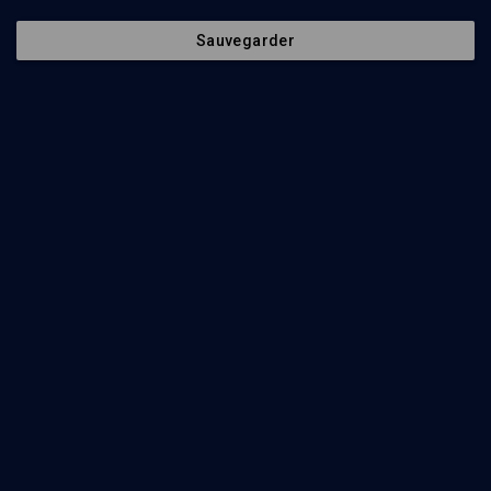
Sauvegarder
20
min
Haftarat hachavoua 5769
(1/43)
Les miracles des prophètes
Alain Goldmann
23
min
Haftarat hachavoua 5769
(2/43)