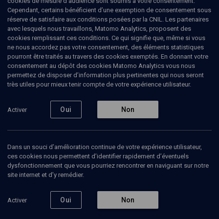
cookies de mesure d’audience sont soumis à votre consentement.
Cependant, certains bénéficient d’une exemption de consentement sous
réserve de satisfaire aux conditions posées par la CNIL. Les partenaires
LIMOUD
avec lesquels nous travaillons, Matomo Analytics, proposent des
Pin'has
(17/20)
cookies remplissant ces conditions. Ce qui signifie que, même si vous
ne nous accordez pas votre consentement, des éléments statistiques
Pin’has: les doutes de Moïse
pourront être traités au travers des cookies exemptés. En donnant votre
consentement au dépôt des cookies Matomo Analytics vous nous
permettez de disposer d’information plus pertinentes qui nous seront
Tamar
Schwartz
, enseignante
très utiles pour mieux tenir compte de votre expérience utilisateur.
01 juin 2009
Oui
Non
Activer
LIMOUD
•
PARACHA
•
PIN'HAS
Dans un souci d’amélioration continue de votre expérience utilisateur,
ces cookies nous permettent d’identifier rapidement d’éventuels
Ajouter
Partager
Télécharger l’audio
J’aime
dysfonctionnement que vous pourriez rencontrer en naviguant sur notre
site internet et d’y remédier.
Episodes
Contenus associés
Intervenants
Organ
Oui
Non
Activer