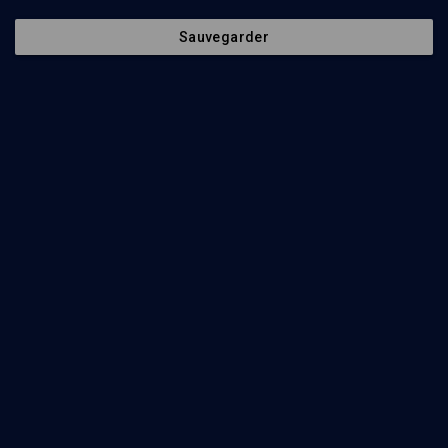
Sauvegarder
21
min
Pin'has
(1/20)
Pin'has: quand Flavius Josèphe réécrit la Tora
Judith Kogel
32
min
Pin'has
(2/20)