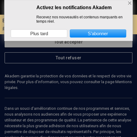
Activez les notifications Akadem
Faire un don
Recevez nos nouveautés et contenus marquants en
Envie d'encore plus d'AKADEM ?
Découvrez les
temps réel.
avantages d'un compte !
Plus tard
S’abonner
Tout accepter
Tout refuser
Akadem garantie la protection de vos données et le respect de votre vie
privée. Pour plus d’information, vous pouvez consulter la page Mentions
légales.
Dans un souci d’amélioration continue de nos programmes et services,
nous analysons nos audiences afin de vous proposer une expérience
utilisateur et des programmes de qualité. La pertinence de cette analyse
nécessite la plus grande adhésion de nos utilisateurs afin de nous
27
min
permettre de disposer de résultats représentatifs. Par principe, les