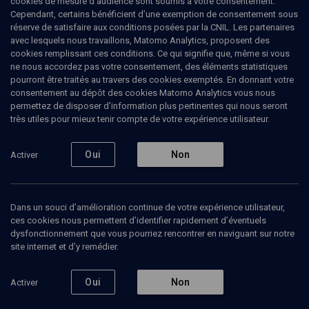
cookies de mesure d’audience sont soumis à votre consentement.
Cependant, certains bénéficient d’une exemption de consentement sous
réserve de satisfaire aux conditions posées par la CNIL. Les partenaires
LIMOUD
avec lesquels nous travaillons, Matomo Analytics, proposent des
Michpatim: la loi du Sinaï dans
cookies remplissant ces conditions. Ce qui signifie que, même si vous
ne nous accordez pas votre consentement, des éléments statistiques
ses détails
pourront être traités au travers des cookies exemptés. En donnant votre
consentement au dépôt des cookies Matomo Analytics vous nous
permettez de disposer d’information plus pertinentes qui nous seront
Après les Dix Commandements - n° 18
très utiles pour mieux tenir compte de votre expérience utilisateur.
Raphaël
Draï
, professeur de droit
Oui
Non
Activer
15 octobre 2007
MICHPATIM
•
PARACHA
•
LIMOUD
Dans un souci d’amélioration continue de votre expérience utilisateur,
1
ces cookies nous permettent d’identifier rapidement d’éventuels
dysfonctionnement que vous pourriez rencontrer en naviguant sur notre
Ajouter
Partager
Télécharger l’audio
J’aime
site internet et d’y remédier.
Oui
Non
Activer
Contenus associés
Intervenants
Organisateurs