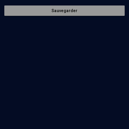
Sauvegarder
Convergences et divergences (4/4)
LIMOUD
Mal'hout ou concept de souveraineté
Raphaël Draï
Regarder