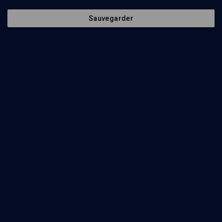
Sauvegarder
Parachat hachavoua - n° 38
LIMOUD
Devarim: Le livre de l'entrée en Israël
Oury Cherki
Regarder