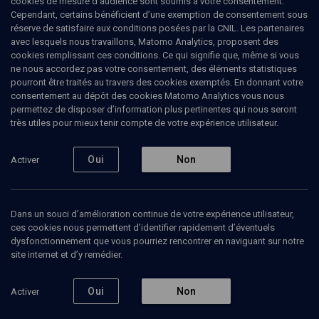
cookies de mesure d’audience sont soumis à votre consentement.
Cependant, certains bénéficient d’une exemption de consentement sous
réserve de satisfaire aux conditions posées par la CNIL. Les partenaires
LIMOUD
avec lesquels nous travaillons, Matomo Analytics, proposent des
Devarim: nature du discours de
cookies remplissant ces conditions. Ce qui signifie que, même si vous
ne nous accordez pas votre consentement, des éléments statistiques
Moïse
pourront être traités au travers des cookies exemptés. En donnant votre
consentement au dépôt des cookies Matomo Analytics vous nous
permettez de disposer d’information plus pertinentes qui nous seront
Cinquième livre et critique biblique - n° 44
très utiles pour mieux tenir compte de votre expérience utilisateur.
Joëlle
Hansel
, professeur de philosophie
Oui
Non
Activer
16 juillet 2008
PARACHA
•
DEVARIM
•
LIMOUD
Dans un souci d’amélioration continue de votre expérience utilisateur,
1
ces cookies nous permettent d’identifier rapidement d’éventuels
dysfonctionnement que vous pourriez rencontrer en naviguant sur notre
Ajouter
Partager
Télécharger l’audio
J’aime
site internet et d’y remédier.
Oui
Non
Activer
Contenus associés
Intervenants
Organisateurs