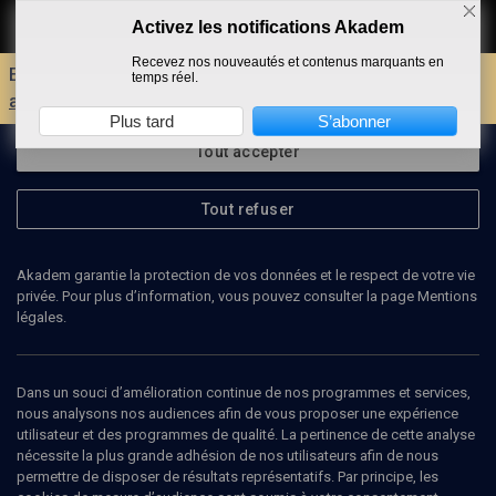
Activez les notifications Akadem
Faire un don
Recevez nos nouveautés et contenus marquants en
Envie d'encore plus d'AKADEM ?
Découvrez les
temps réel.
avantages d'un compte !
Plus tard
S’abonner
Tout accepter
Tout refuser
Akadem garantie la protection de vos données et le respect de votre vie
privée. Pour plus d’information, vous pouvez consulter la page Mentions
légales.
Dans un souci d’amélioration continue de nos programmes et services,
nous analysons nos audiences afin de vous proposer une expérience
utilisateur et des programmes de qualité. La pertinence de cette analyse
nécessite la plus grande adhésion de nos utilisateurs afin de nous
32
min
permettre de disposer de résultats représentatifs. Par principe, les