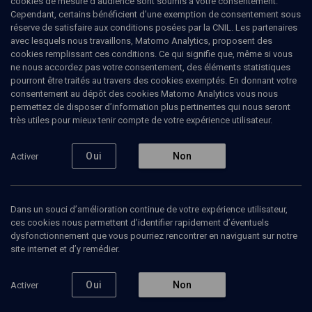
cookies de mesure d’audience sont soumis à votre consentement.
Cependant, certains bénéficient d’une exemption de consentement sous
réserve de satisfaire aux conditions posées par la CNIL. Les partenaires
LIMOUD
avec lesquels nous travaillons, Matomo Analytics, proposent des
Vezot habera'ha: Les lionceaux
cookies remplissant ces conditions. Ce qui signifie que, même si vous
ne nous accordez pas votre consentement, des éléments statistiques
d'Israël
pourront être traités au travers des cookies exemptés. En donnant votre
consentement au dépôt des cookies Matomo Analytics vous nous
permettez de disposer d’information plus pertinentes qui nous seront
Parachat hachavoua - n° 47
très utiles pour mieux tenir compte de votre expérience utilisateur.
Yossef
Attoun
, enseignant à la Mi'hlala Yerouchalaïm
Oui
Non
Activer
11 juillet 2007
VEZOT HABERA'HA
•
LIMOUD
•
PARACHA
Dans un souci d’amélioration continue de votre expérience utilisateur,
ces cookies nous permettent d’identifier rapidement d’éventuels
dysfonctionnement que vous pourriez rencontrer en naviguant sur notre
Ajouter
Partager
Télécharger l’audio
J’aime
site internet et d’y remédier.
Oui
Non
Activer
Intervenants
Organisateurs
Documents
Bibliogr