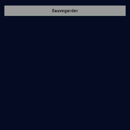
Sauvegarder
29
min
Matot-Massei
(1/22)
Mass'ei: la longue marche d'Israël
Philippe Haddad
26
min