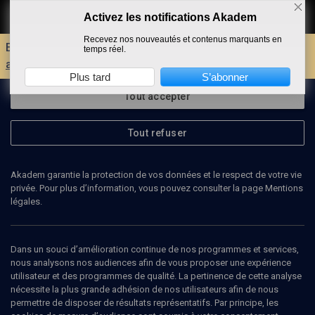
Activez les notifications Akadem
Faire un don
Recevez nos nouveautés et contenus marquants en
Envie d'encore plus d'AKADEM ?
Découvrez les
temps réel.
avantages d'un compte !
Plus tard
S’abonner
Tout accepter
Tout refuser
Akadem garantie la protection de vos données et le respect de votre vie
privée. Pour plus d’information, vous pouvez consulter la page Mentions
légales.
Dans un souci d’amélioration continue de nos programmes et services,
nous analysons nos audiences afin de vous proposer une expérience
utilisateur et des programmes de qualité. La pertinence de cette analyse
nécessite la plus grande adhésion de nos utilisateurs afin de nous
40
min
permettre de disposer de résultats représentatifs. Par principe, les