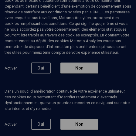
cookies de mesure d’audience sont soumis à votre consentement.
Cependant, certains bénéficient d’une exemption de consentement sous
réserve de satisfaire aux conditions posées par la CNIL. Les partenaires
LIMOUD
avec lesquels nous travaillons, Matomo Analytics, proposent des
Matot-Massei
(22/22)
cookies remplissant ces conditions. Ce qui signifie que, même si vous
ne nous accordez pas votre consentement, des éléments statistiques
Matot/Mass'ei: De l'autre côté
pourront être traités au travers des cookies exemptés. En donnant votre
consentement au dépôt des cookies Matomo Analytics vous nous
du Jourdain
permettez de disposer d’information plus pertinentes qui nous seront
très utiles pour mieux tenir compte de votre expérience utilisateur.
Yossef
Attoun
, enseignant à la Mi'hlala Yerouchalaïm
Oui
Non
Activer
02 juillet 2007
PARACHA
•
PIN'HAS
•
LIMOUD
Dans un souci d’amélioration continue de votre expérience utilisateur,
1
ces cookies nous permettent d’identifier rapidement d’éventuels
dysfonctionnement que vous pourriez rencontrer en naviguant sur notre
Ajouter
Partager
Télécharger l’audio
J’aime
site internet et d’y remédier.
Oui
Non
Activer
Episodes
Intervenants
Organisateurs
Document