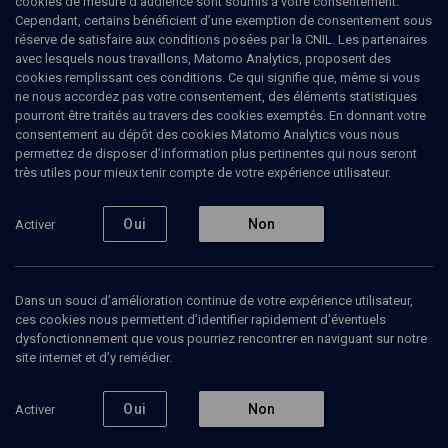
cookies de mesure d’audience sont soumis à votre consentement.
Cependant, certains bénéficient d’une exemption de consentement sous
réserve de satisfaire aux conditions posées par la CNIL. Les partenaires
LIMOUD
avec lesquels nous travaillons, Matomo Analytics, proposent des
Targoum: traduction et commentaire de
cookies remplissant ces conditions. Ce qui signifie que, même si vous
la Genèse
(12/18)
ne nous accordez pas votre consentement, des éléments statistiques
pourront être traités au travers des cookies exemptés. En donnant votre
La note bleue, le talit et la
consentement au dépôt des cookies Matomo Analytics vous nous
permettez de disposer d’information plus pertinentes qui nous seront
"vivante"
très utiles pour mieux tenir compte de votre expérience utilisateur.
Marc-Alain
Ouaknin
, rabbin, docteur en philosophie et
Oui
Non
Activer
professeur des Universités (Bar-Ilan)
22 juillet 2008
Dans un souci d’amélioration continue de votre expérience utilisateur,
CONFÉRENCES
•
COURS
•
LIMOUD
ces cookies nous permettent d’identifier rapidement d’éventuels
dysfonctionnement que vous pourriez rencontrer en naviguant sur notre
site internet et d’y remédier.
Ajouter
Partager
Télécharger l’audio
J’aime
Oui
Non
Activer