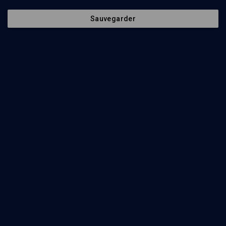
Sauvegarder
176
min
Targoum: traduction et commentaire de la Genèse
(1/18)
La singularité de l'Humain que l'on rencontre
Marc-Alain Ouaknin
54
min