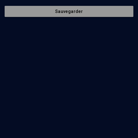
Sauvegarder
84
min
Sciences et judaïsme: deux discours inconciliables?
(1/2)
Apparition de l'homme et évolution
Jacques Goldberg
77
min