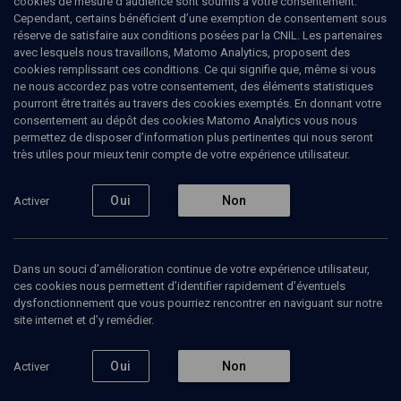
cookies de mesure d’audience sont soumis à votre consentement.
Cependant, certains bénéficient d’une exemption de consentement sous
réserve de satisfaire aux conditions posées par la CNIL. Les partenaires
PHILOSOPHIE
avec lesquels nous travaillons, Matomo Analytics, proposent des
Sciences et judaïsme: deux discours
cookies remplissant ces conditions. Ce qui signifie que, même si vous
inconciliables?
(1/2)
ne nous accordez pas votre consentement, des éléments statistiques
pourront être traités au travers des cookies exemptés. En donnant votre
Apparition de l'homme et
consentement au dépôt des cookies Matomo Analytics vous nous
permettez de disposer d’information plus pertinentes qui nous seront
évolution
très utiles pour mieux tenir compte de votre expérience utilisateur.
Jacques
Goldberg
, ethnologue
Oui
Non
Activer
25 janvier 2006
PHILOSOPHIE
•
CONFÉRENCES
•
COURS
Dans un souci d’amélioration continue de votre expérience utilisateur,
ces cookies nous permettent d’identifier rapidement d’éventuels
dysfonctionnement que vous pourriez rencontrer en naviguant sur notre
site internet et d’y remédier.
Ajouter
Partager
Télécharger l’audio
J’aime
Oui
Non
Activer
Episodes
Contenus associés
Intervenants
Organ