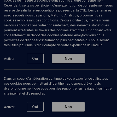
cookies de mesure d’audience sont soumis à votre consentement.
Cependant, certains bénéficient d’une exemption de consentement sous
LIMOUD
réserve de satisfaire aux conditions posées par la CNIL. Les partenaires
avec lesquels nous travaillons, Matomo Analytics, proposent des
Nachim (les femmes): thérapie
cookies remplissant ces conditions. Ce qui signifie que, même si vous
de couple
ne nous accordez pas votre consentement, des éléments statistiques
pourront être traités au travers des cookies exemptés. En donnant votre
consentement au dépôt des cookies Matomo Analytics vous nous
Les six ordres de la Michna - Cours N°3/6
permettez de disposer d’information plus pertinentes qui nous seront
très utiles pour mieux tenir compte de votre expérience utilisateur.
Mikhaël
Benadmon
, professeur de philosophie juive
16 décembre 2018
Oui
Non
Activer
LIMOUD
•
MICHNA
•
UNIVERSITÉ
•
COURS
Dans un souci d’amélioration continue de votre expérience utilisateur,
ces cookies nous permettent d’identifier rapidement d’éventuels
dysfonctionnement que vous pourriez rencontrer en naviguant sur notre
Ajouter
Partager
Télécharger l’audio
J’aime
site internet et d’y remédier.
Contenus associés
Intervenants
Organisateurs
Oui
Non
Activer