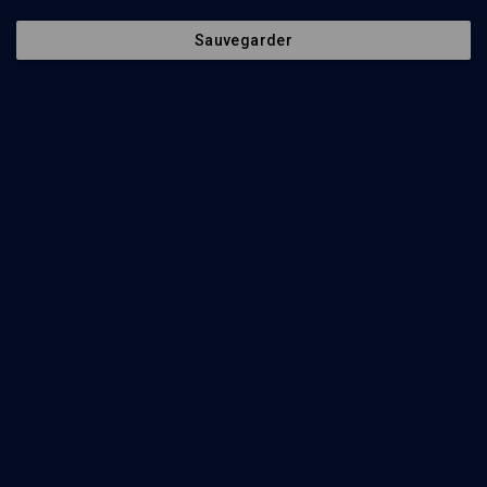
Les six ordres de la Michna - Cours N°2/6
Sauvegarder
LIMOUD
Moed (les fêtes): habiter le temps
Mikhaël Benadmon
Regarder