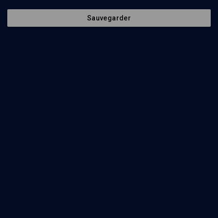
Sauvegarder
70
min
MICHNA: L’impureté dans la tradition hébraïque 2e cycle
(1/6)
Sacrifice et meurtre, à une lettre près
Bernard Maruani
79
min