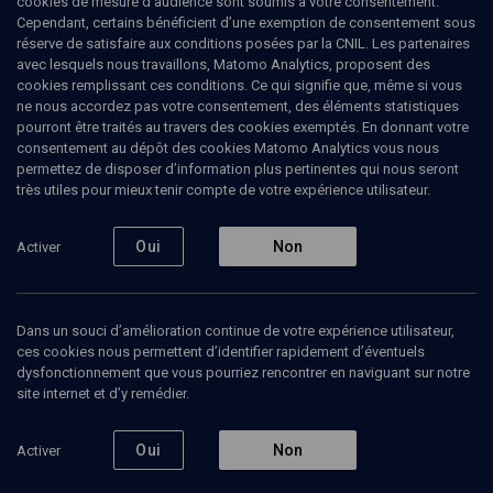
cookies de mesure d’audience sont soumis à votre consentement.
Cependant, certains bénéficient d’une exemption de consentement sous
réserve de satisfaire aux conditions posées par la CNIL. Les partenaires
LIMOUD
avec lesquels nous travaillons, Matomo Analytics, proposent des
MICHNA: L’impureté dans la tradition
cookies remplissant ces conditions. Ce qui signifie que, même si vous
hébraïque 2e cycle
(4/6)
ne nous accordez pas votre consentement, des éléments statistiques
pourront être traités au travers des cookies exemptés. En donnant votre
Ni tout à fait homme ni tout à
consentement au dépôt des cookies Matomo Analytics vous nous
permettez de disposer d’information plus pertinentes qui nous seront
fait bête
très utiles pour mieux tenir compte de votre expérience utilisateur.
Bernard
Maruani
, médecin, enseignant
Oui
Non
Activer
04 septembre 2019
MICHNA
•
UNIVERSITÉ
•
COURS
•
LIMOUD
Dans un souci d’amélioration continue de votre expérience utilisateur,
ces cookies nous permettent d’identifier rapidement d’éventuels
dysfonctionnement que vous pourriez rencontrer en naviguant sur notre
site internet et d’y remédier.
Ajouter
Partager
Télécharger l’audio
J’aime
Oui
Non
Activer
Episodes
Intervenants
Organisateurs
Document