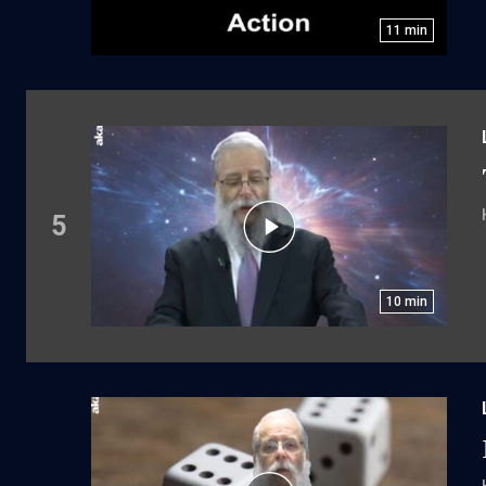
11
min
5
10
min