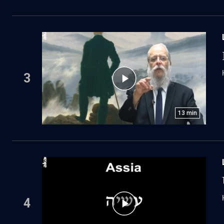
3
13
min
4