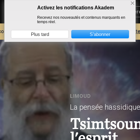
Activez les notifications Akadem
Recevez nos nouveautés et contenus marquants en
temps réel.
core plus d'AKADEM ?
Découvrez les avantages d'un compte
Plus tard
S’abonner
LIMOUD
La pensée hassidique
Tsimtsoum
l'esprit