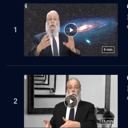
1
9
min
2
11
min