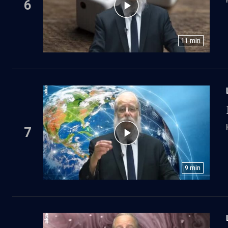
6
11
min
7
9
min