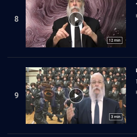
8
12
min
9
3
min