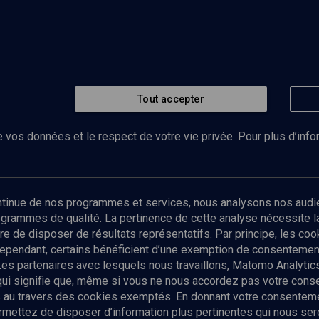
Tout accepter
 vos données et le respect de votre vie privée. Pour plus d’inf
Abonnez-vous à notre newsletter
ontinue de nos programmes et services, nous analysons nos audi
rogrammes de qualité. La pertinence de cette analyse nécessite 
Envoyer
tre de disposer de résultats représentatifs. Par principe, les c
ependant, certains bénéficient d’une exemption de consentement
Les partenaires avec lesquels nous travaillons, Matomo Analyti
 qui signifie que, même si vous ne nous accordez pas votre con
tés au travers des cookies exemptés. En donnant votre consente
ettez de disposer d’information plus pertinentes qui nous seron