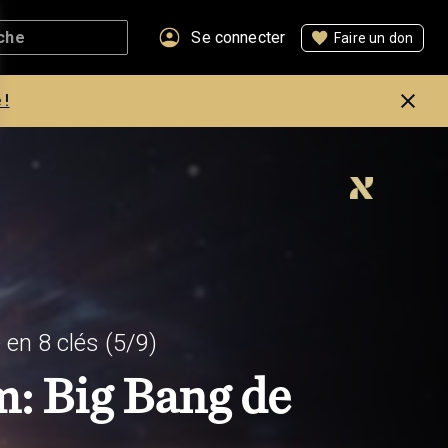
Se connecter
Faire un don
 !
 en 8 clés
(5/9)
: Big Bang de