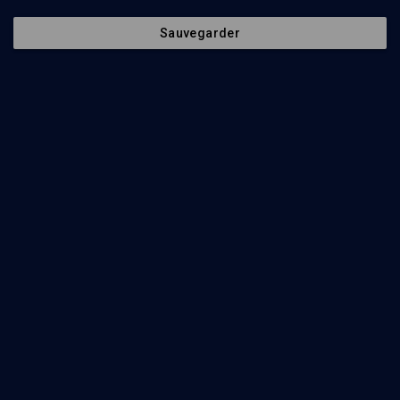
Sauvegarder
30
min
Kora'h
(1/22)
Kora'h : les guerres de Dieu
Aaron Lahmi
43
min