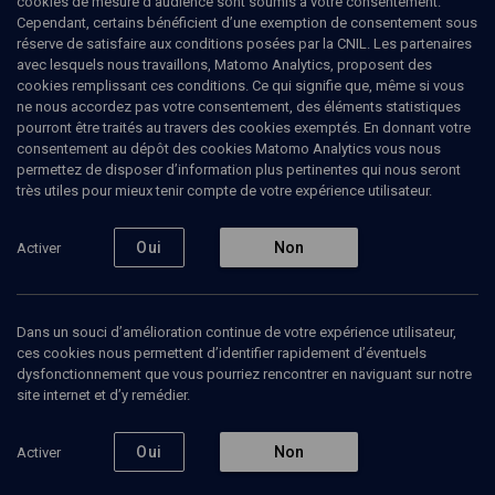
cookies de mesure d’audience sont soumis à votre consentement.
Cependant, certains bénéficient d’une exemption de consentement sous
réserve de satisfaire aux conditions posées par la CNIL. Les partenaires
LIMOUD
avec lesquels nous travaillons, Matomo Analytics, proposent des
Kora'h
(10/22)
cookies remplissant ces conditions. Ce qui signifie que, même si vous
ne nous accordez pas votre consentement, des éléments statistiques
Kora'h le populiste
pourront être traités au travers des cookies exemptés. En donnant votre
consentement au dépôt des cookies Matomo Analytics vous nous
permettez de disposer d’information plus pertinentes qui nous seront
Janine
Elkouby
, professeur agrégée
très utiles pour mieux tenir compte de votre expérience utilisateur.
Ruben
Honigmann
, journaliste
08 février 2017
Oui
Non
Activer
LIMOUD
•
CONFÉRENCES
•
COURS
Dans un souci d’amélioration continue de votre expérience utilisateur,
ces cookies nous permettent d’identifier rapidement d’éventuels
dysfonctionnement que vous pourriez rencontrer en naviguant sur notre
Ajouter
Partager
Télécharger l’audio
J’aime
site internet et d’y remédier.
Episodes
Contenus associés
Intervenants
Organ
Oui
Non
Activer