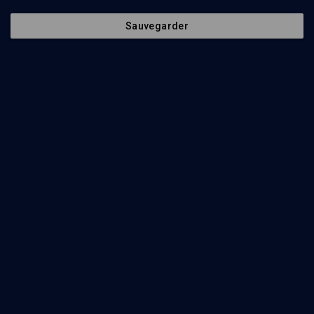
Sauvegarder
Dernière apparition de Manitou (3/4)
LÉON ASHKENAZI (1922-1996)
La création dans la cabale
Léon Askénazi-(Manitou)
Regarder