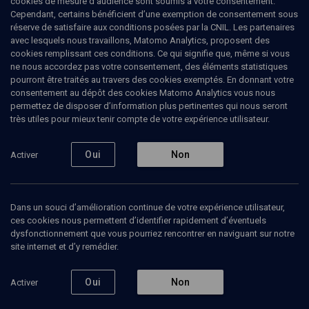
cookies de mesure d’audience sont soumis à votre consentement.
Cependant, certains bénéficient d’une exemption de consentement sous
réserve de satisfaire aux conditions posées par la CNIL. Les partenaires
LIMOUD
avec lesquels nous travaillons, Matomo Analytics, proposent des
La fin du monde au regard du
cookies remplissant ces conditions. Ce qui signifie que, même si vous
ne nous accordez pas votre consentement, des éléments statistiques
Zohar
pourront être traités au travers des cookies exemptés. En donnant votre
consentement au dépôt des cookies Matomo Analytics vous nous
permettez de disposer d’information plus pertinentes qui nous seront
Introduction au Zohar - Cours N°3/3
très utiles pour mieux tenir compte de votre expérience utilisateur.
Michaël
Sebban
, traducteur du Zohar
Oui
Non
Activer
20 janvier 2010
LIMOUD
•
COURS
•
CONFÉRENCES
Dans un souci d’amélioration continue de votre expérience utilisateur,
ces cookies nous permettent d’identifier rapidement d’éventuels
dysfonctionnement que vous pourriez rencontrer en naviguant sur notre
Ajouter
Partager
Télécharger l’audio
J’aime
site internet et d’y remédier.
Oui
Non
Activer
Contenus associés
Intervenants
Organisateurs