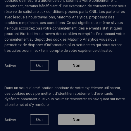
cookies de mesure d’audience sont soumis à votre consentement.
Homère, les Juifs et la Bible
(2/4)
Cependant, certains bénéficient d’une exemption de consentement sous
réserve de satisfaire aux conditions posées par la CNIL. Les partenaires
Bible et mythologies
avec lesquels nous travaillons, Matomo Analytics, proposent des
cookies remplissant ces conditions. Ce qui signifie que, même si vous
ne nous accordez pas votre consentement, des éléments statistiques
Thierry
Alcoloumbre
, philosophe
pourront être traités au travers des cookies exemptés. En donnant votre
consentement au dépôt des cookies Matomo Analytics vous nous
09 février 2009
permettez de disposer d’information plus pertinentes qui nous seront
CONFÉRENCES
•
HISTOIRE
•
COURS
très utiles pour mieux tenir compte de votre expérience utilisateur.
Oui
Non
Activer
Ajouter
Partager
Télécharger l’audio
J’aime
Dans un souci d’amélioration continue de votre expérience utilisateur,
Episodes
Contenus associés
Intervenants
Organ
ces cookies nous permettent d’identifier rapidement d’éventuels
dysfonctionnement que vous pourriez rencontrer en naviguant sur notre
site internet et d’y remédier.
Oui
Non
Activer