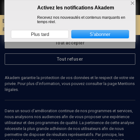
Activez les notifications Akadem
Faire un don
Recevez nos nouveautés et contenus marquants en
Envie d'encore plus d'AKADEM ?
Découvrez les
temps réel.
avantages d'un compte !
Plus tard
S’abonner
Tout accepter
Tout refuser
Akadem garantie la protection de vos données et le respect de votre vie
privée. Pour plus d’information, vous pouvez consulter la page Mentions
légales.
Dans un souci d’amélioration continue de nos programmes et services,
36
min
nous analysons nos audiences afin de vous proposer une expérience
utilisateur et des programmes de qualité. La pertinence de cette analyse
nécessite la plus grande adhésion de nos utilisateurs afin de nous
HISTOIRE
permettre de disposer de résultats représentatifs. Par principe, les