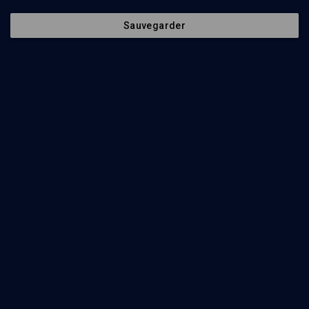
63
min
Sauvegarder
Homère, les Juifs et la Bible
(1/4)
La Bible et l'Odyssée, étude comparée
Thierry Alcoloumbre
36
min
Homère, les Juifs et la Bible
(2/4)
Bible et mythologies
Thierry Alcoloumbre