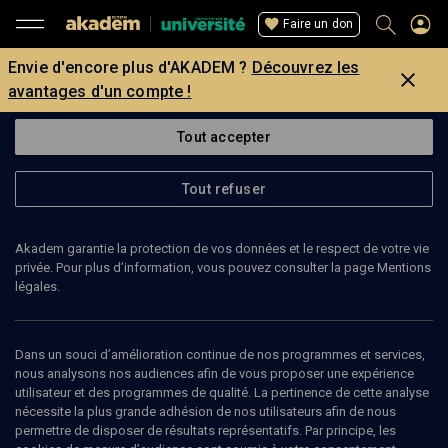
Faire un don
Envie d'encore plus d'AKADEM ?
Découvrez les
avantages d'un compte !
Tout accepter
Tout refuser
Akadem garantie la protection de vos données et le respect de votre vie
privée. Pour plus d’information, vous pouvez consulter la page Mentions
légales.
60
min
Dans un souci d’amélioration continue de nos programmes et services,
nous analysons nos audiences afin de vous proposer une expérience
HISTOIRE
utilisateur et des programmes de qualité. La pertinence de cette analyse
nécessite la plus grande adhésion de nos utilisateurs afin de nous
Homère, les Juifs et la Bible
(4/4)
permettre de disposer de résultats représentatifs. Par principe, les