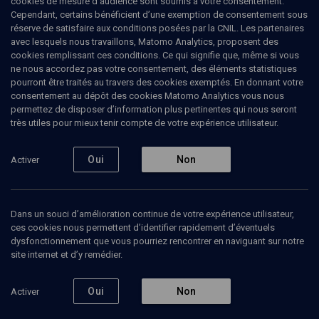
cookies de mesure d’audience sont soumis à votre consentement.
La vérité mythologique
Cependant, certains bénéficient d’une exemption de consentement sous
réserve de satisfaire aux conditions posées par la CNIL. Les partenaires
avec lesquels nous travaillons, Matomo Analytics, proposent des
Thierry
Alcoloumbre
, philosophe
cookies remplissant ces conditions. Ce qui signifie que, même si vous
ne nous accordez pas votre consentement, des éléments statistiques
23 février 2009
pourront être traités au travers des cookies exemptés. En donnant votre
consentement au dépôt des cookies Matomo Analytics vous nous
COURS
•
HISTOIRE
•
CONFÉRENCES
permettez de disposer d’information plus pertinentes qui nous seront
très utiles pour mieux tenir compte de votre expérience utilisateur.
Ajouter
Partager
Télécharger l’audio
J’aime
Oui
Non
Activer
Episodes
Contenus associés
Intervenants
Organ
Dans un souci d’amélioration continue de votre expérience utilisateur,
ces cookies nous permettent d’identifier rapidement d’éventuels
dysfonctionnement que vous pourriez rencontrer en naviguant sur notre
site internet et d’y remédier.
Oui
Non
Activer