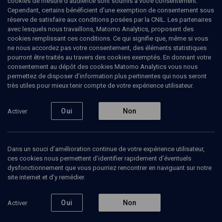
cookies de mesure d’audience sont soumis à votre consentement.
PHILOSOPHIE
Cependant, certains bénéficient d’une exemption de consentement sous
réserve de satisfaire aux conditions posées par la CNIL. Les partenaires
Corps et langage: l'épreuve de la
avec lesquels nous travaillons, Matomo Analytics, proposent des
stérilité
cookies remplissant ces conditions. Ce qui signifie que, même si vous
ne nous accordez pas votre consentement, des éléments statistiques
pourront être traités au travers des cookies exemptés. En donnant votre
Le désir d'enfant dans la Bible - Cours N°1/6
consentement au dépôt des cookies Matomo Analytics vous nous
permettez de disposer d’information plus pertinentes qui nous seront
Paul-Laurent
Assoun
, psychanalyste, professeur à l'université
très utiles pour mieux tenir compte de votre expérience utilisateur.
Paris 7
08 septembre 2017
Oui
Non
Activer
COURS
•
UNIVERSITÉ
•
BIBLE
•
PHILOSOPHIE
Dans un souci d’amélioration continue de votre expérience utilisateur,
ces cookies nous permettent d’identifier rapidement d’éventuels
dysfonctionnement que vous pourriez rencontrer en naviguant sur notre
Ajouter
Partager
Télécharger l’audio
J’aime
site internet et d’y remédier.
Contenus associés
Intervenants
Organisateurs
Oui
Non
Activer