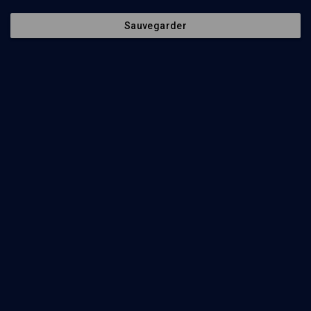
La stérilité des matriarches - n° 7
Sauvegarder
LIMOUD
Vayetse: procréation divinement assistée
Daniel Lemler
Regarder
Bioéthique, états généraux - Cours N°3/6