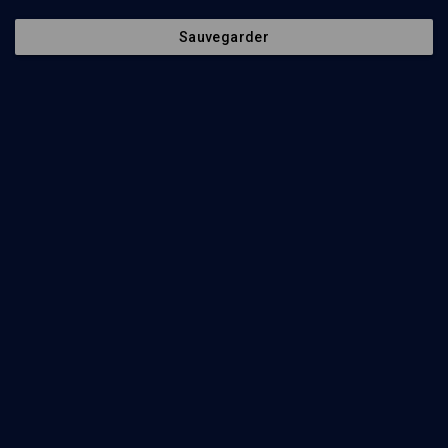
Sauvegarder
33
min
3000 ans de pensée juive
(1/13)
Cabale lourianique et 'hassidisme
Emmanuel Bloch
24
min
3000 ans de pensée juive
(2/13)