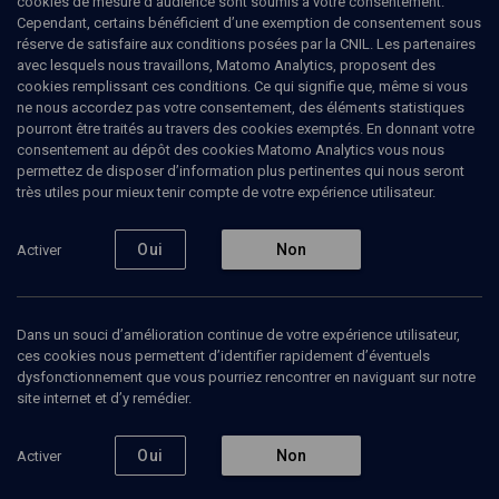
cookies de mesure d’audience sont soumis à votre consentement.
Cependant, certains bénéficient d’une exemption de consentement sous
réserve de satisfaire aux conditions posées par la CNIL. Les partenaires
PHILOSOPHIE
avec lesquels nous travaillons, Matomo Analytics, proposent des
3000 ans de pensée juive
(10/13)
cookies remplissant ces conditions. Ce qui signifie que, même si vous
ne nous accordez pas votre consentement, des éléments statistiques
La révolution talmudique
pourront être traités au travers des cookies exemptés. En donnant votre
consentement au dépôt des cookies Matomo Analytics vous nous
permettez de disposer d’information plus pertinentes qui nous seront
Emmanuel
Bloch
, spécialiste de philosophie juive
très utiles pour mieux tenir compte de votre expérience utilisateur.
23 juillet 2012
Oui
Non
Activer
CONFÉRENCES
•
COURS
•
PHILOSOPHIE
Dans un souci d’amélioration continue de votre expérience utilisateur,
ces cookies nous permettent d’identifier rapidement d’éventuels
Ajouter
Partager
Télécharger l’audio
J’aime
dysfonctionnement que vous pourriez rencontrer en naviguant sur notre
site internet et d’y remédier.
Episodes
Contenus associés
Intervenants
Organ
Oui
Non
Activer