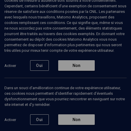
cookies de mesure d’audience sont soumis à votre consentement.
Cependant, certains bénéficient d’une exemption de consentement sous
réserve de satisfaire aux conditions posées par la CNIL. Les partenaires
CULTURE
avec lesquels nous travaillons, Matomo Analytics, proposent des
Université d'été judéo-espagnole 2012
cookies remplissant ces conditions. Ce qui signifie que, même si vous
(3/5)
ne nous accordez pas votre consentement, des éléments statistiques
pourront être traités au travers des cookies exemptés. En donnant votre
consentement au dépôt des cookies Matomo Analytics vous nous
L'inventivité orale du judéo-
permettez de disposer d’information plus pertinentes qui nous seront
espagnol
très utiles pour mieux tenir compte de votre expérience utilisateur.
Anna
Angelopoulos
, traductrice, psychanalyste
Oui
Non
Activer
Marie-Christine
Bornes-Varol
, linguiste
+
1
autre
09 juillet 2012
Dans un souci d’amélioration continue de votre expérience utilisateur,
ces cookies nous permettent d’identifier rapidement d’éventuels
CULTURE
•
COLLOQUE
•
CONFÉRENCES
dysfonctionnement que vous pourriez rencontrer en naviguant sur notre
site internet et d’y remédier.
Oui
Non
Activer
Ajouter
Partager
Télécharger l’audio
J’aime