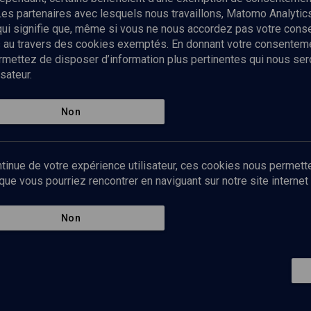
Les partenaires avec lesquels nous travaillons, Matomo Analyti
 qui signifie que, même si vous ne nous accordez pas votre con
tés au travers des cookies exemptés. En donnant votre consente
ettez de disposer d’information plus pertinentes qui nous seron
sateur.
es
Qui sommes-nous ?
La rédaction
Nos soutiens
Non
Politique de protection des do
personnelles
Mentions légales
tinue de votre expérience utilisateur, ces cookies nous permette
Contact
e vous pourriez rencontrer en naviguant sur notre site internet 
Newsletter
Non