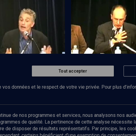
sionisme à la Palestine
La société viennoise du XIXè si
Tout accepter
Regarder
HISTOIRE
bes dans la vision de Herzl
Herzl et ses contemporains
 vos données et le respect de votre vie privée. Pour plus d’inf
Abonnez-vous à notre newsletter
ontinue de nos programmes et services, nous analysons nos audi
rogrammes de qualité. La pertinence de cette analyse nécessite 
Envoyer
tre de disposer de résultats représentatifs. Par principe, les c
ependant, certains bénéficient d’une exemption de consentement