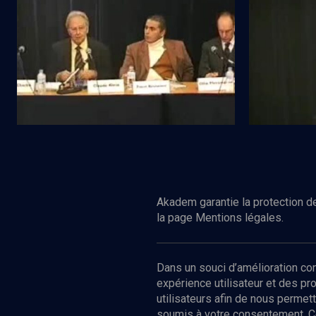
La conception herzlienne de l'Etat
L'apport du 
Regarder
HISTOIRE
HISTOIRE
La Constitution israélienne
Juifs et Ara
Akadem garantie la protection de
la page Mentions légales.
Dans un souci d’amélioration c
expérience utilisateur et des p
utilisateurs afin de nous permet
soumis à votre consentement. C