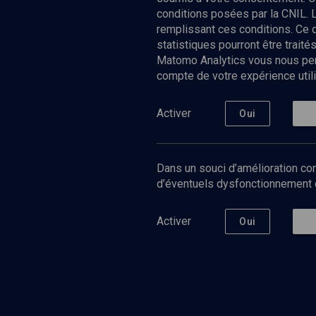
conditions posées par la CNIL. 
remplissant ces conditions. Ce
statistiques pourront être trai
Matomo Analytics vous nous perm
compte de votre expérience utili
Nos Chain
Société
Histoire
Activer
Oui
Culture
Limoud
Université
Dans un souci d’amélioration con
Podcast
d’éventuels dysfonctionnement qu
Activer
Oui
©
2026
Akadem.org - Tous droits réservés.