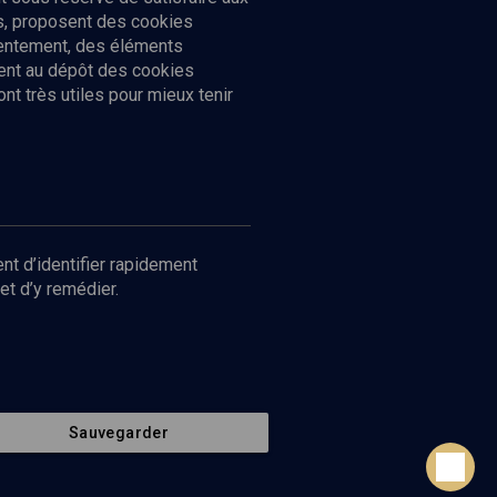
cs, proposent des cookies
sentement, des éléments
ment au dépôt des cookies
t très utiles pour mieux tenir
Suivez-nous
nnées
nt d’identifier rapidement
et d’y remédier.
Sauvegarder
Retour en haut de page