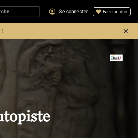
Se connecter
Faire un don
 !
utopiste