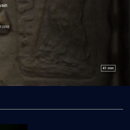
ivain
TOIRE
41
min