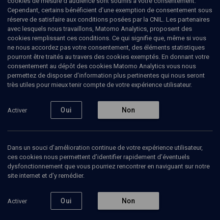
cookies de mesure d’audience sont soumis à votre consentement.
Cependant, certains bénéficient d’une exemption de consentement sous
réserve de satisfaire aux conditions posées par la CNIL. Les partenaires
CULTURE
avec lesquels nous travaillons, Matomo Analytics, proposent des
Tintin à Jérusalem
(4/5)
cookies remplissant ces conditions. Ce qui signifie que, même si vous
ne nous accordez pas votre consentement, des éléments statistiques
Hergé, héritier de l'antijudaïsme
pourront être traités au travers des cookies exemptés. En donnant votre
consentement au dépôt des cookies Matomo Analytics vous nous
belge
permettez de disposer d’information plus pertinentes qui nous seront
très utiles pour mieux tenir compte de votre expérience utilisateur.
Didier
Pasamonik
, editeur
Oui
Non
Activer
29 novembre 2007
COLLOQUE
•
CULTURE
•
CONFÉRENCES
Dans un souci d’amélioration continue de votre expérience utilisateur,
ces cookies nous permettent d’identifier rapidement d’éventuels
dysfonctionnement que vous pourriez rencontrer en naviguant sur notre
Ajouter
Partager
Télécharger l’audio
J’aime
site internet et d’y remédier.
Oui
Non
Activer
Episodes
Contenus associés
Intervenants
Organ