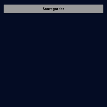
Sauvegarder
60
min
Tintin à Jérusalem
(1/5)
Hergé et la caricature politique
Jean Plantu
, Michel Kichka
63
min